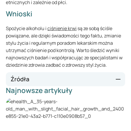
etnicznych i zależnie od płci.
Wnioski
Spożycie alkoholu i
ciśnienie krwi
są ze sobą ściśle
powiązane, ale dzięki świadomości tego faktu, zmianie
stylu życia i regularnym poradom lekarskim można
utrzymać ciśnienie pod kontrolą. Warto śledzić wyniki
najnowszych badań i współpracując ze specjalistami w
dziedzinie zdrowia zadbać o zdrowszy styl życia.
Źródła
Najnowsze artykuły
https://www.cochranelibrary.com/cdsr/doi/10.1002/1465185
8.CD012787.pub2/fu
https://www.ncbi.nlm.nih.gov/pmc/articles/PMC4038773/
https://www.ncbi.nlm.nih.gov/pmc/articles/PMC8109365/
#:~:text=Based%20on%20the%20studies%20reviewed,
risk%20of%20coronary%20heart%20disease
.