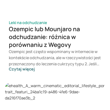
https://pubmed.ncbi.nlm.nih.gov/28476271/
Leki na odchudzanie
Ozempic lub Mounjaro na
odchudzanie: różnica w
porównaniu z Wegovy
Ozempic jest często wspominany w internecie w
kontekście odchudzania, ale w rzeczywistości jest
przeznaczony do leczenia cukrzycy typu 2. Jeśli
Czytaj więcej
zależy ci na wsparciu w kontroli masy ciała,
bardziej odpowiednie mogą być preparaty takie
jak Mounjaro i Wegovy. Wybór odpowiedniej
terapii zależy od lekarza, który bierze pod uwagę
twój stan zdrowia, BMI i stosowane leki.