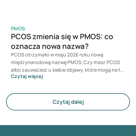
PMOS
PCOS zmienia się w PMOS: co
oznacza nowa nazwa?
PCOS otrzymało w maju 2026 roku nową
międzynarodową nazwę PMOS. Czy masz PCOS
albo zauważasz u siebie objawy, które mogą na to
Czytaj więcej
wskazywać? Z medycznego punktu widzenia nic
się bezpośrednio nie zmienia. Nowa nazwa
podkreśla jednak większe znaczenie hormonów,
metabolizmu i funkcjonowania jajników.
Czytaj dalej