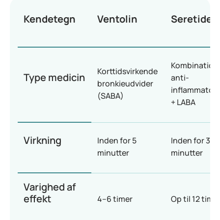
Kendetegn
Ventolin
Seretide
Kombination
Korttidsvirkende
Type medicin
anti-
bronkieudvider
inflammatori
(SABA)
+ LABA
Virkning
Inden for 5
Inden for 30
minutter
minutter
Varighed af
effekt
4–6 timer
Op til 12 time