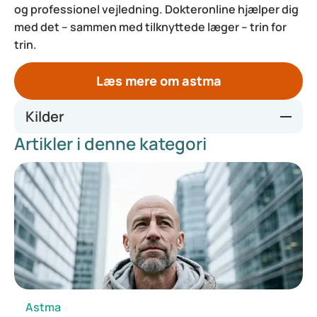
og professionel vejledning. Dokteronline hjælper dig
med det – sammen med tilknyttede læger – trin for
trin.
Læs mere om astma
Kilder
Artikler i denne kategori
Astma bij volwassenen | NHG-Richtlijnen
Ik heb astma | Thuisarts.nl
Ventolin Diskus 200 microgram/dosis, inhalatiepoeder,
voorverdeeld | Geneesmiddeleninformatiebank | College
ter Beoordeling van Geneesmiddelen
Seretide Diskus 50 microgram/100 microgram/dosis -
inhalatiepoeder, voorverdeeld |
Geneesmiddeleninformatiebank | College ter Beoordeling
van Geneesmiddelen
Astma