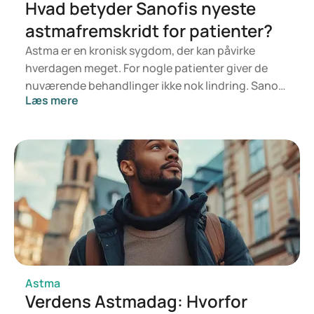
Hvad betyder Sanofis nyeste
astmafremskridt for patienter?
Astma er en kronisk sygdom, der kan påvirke
hverdagen meget. For nogle patienter giver de
nuværende behandlinger ikke nok lindring. Sanofi
Læs mere
kigger lige nu på nye lægemidler, der retter sig
mod former for astma, som er svære at behandle.
Hvad går de her fremskridt egentlig ud på? Og
hvad kan de betyde for folk med svær eller
inflammationsfølsom astma?
Astma
Verdens Astmadag: Hvorfor