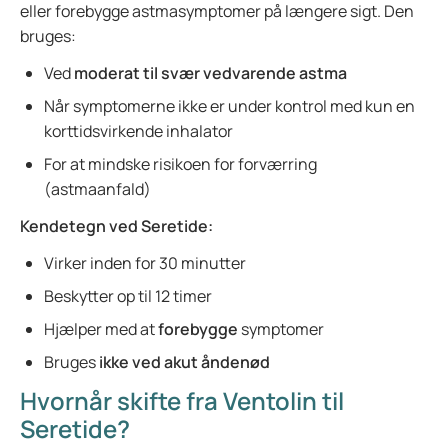
eller forebygge astmasymptomer på længere sigt. Den
bruges:
Ved
moderat til svær vedvarende astma
Når symptomerne ikke er under kontrol med kun en
korttidsvirkende inhalator
For at mindske risikoen for forværring
(astmaanfald)
Kendetegn ved Seretide:
Virker inden for 30 minutter
Beskytter op til 12 timer
Hjælper med at
forebygge
symptomer
Bruges
ikke ved akut åndenød
Hvornår skifte fra Ventolin til
Seretide?