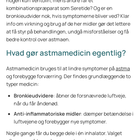
nogen kun Ventolin, mens andre får et
kombinationspræparat som Seretide? Og er en
bronkieudvider nok, hvis symptomerne bliver ved? Klar
info om virkning og brug af de her midler gør det lettere
at få styr på behandlingen, undgå misforståelser og få
bedre kontrol over astmaen.
Hvad gør astmamedicin egentlig?
Astmamedicin bruges til at lindre symptomer på
astma
og forebygge forværring. Der findes grundlæggende to
typer medicin:
Bronkieudvidere
: åbner de forsnævrede luftveje,
når du får åndenød.
Anti-inflammatoriske midler
: dæmper betændelse i
luftvejene og forebygger nye symptomer.
Nogle gange får du begge dele i én inhalator. Valget