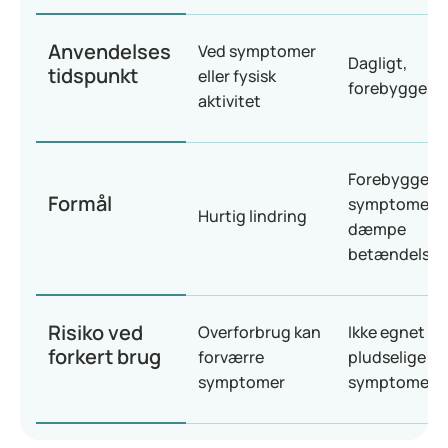
Anvendelses
Ved symptomer
Dagligt,
tidspunkt
eller fysisk
forebyggend
aktivitet
Forebygge
Formål
symptomer 
Hurtig lindring
dæmpe
betændelse
Risiko ved
Overforbrug kan
Ikke egnet til
forkert brug
forværre
pludselige
symptomer
symptomer