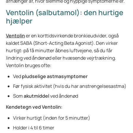
afhænger af, hvor slemme og hyppige symptomerne er.
Ventolin (salbutamol): den hurtige
hjælper
Ventolin
er en korttidsvirkende bronkieudvider, også
kaldet SABA (Short-Acting Beta Agonist). Den virker
hurtigt: på få minutter åbnes luftvejene, så du får
lindring ved åndenød eller hvæsende vejrtrækning.
Ventolin bruges ofte:
Ved
pludselige astmasymptomer
Før fysisk aktivitet (hvis du har anstrengelsesastma)
Som
akutmiddel
ved åndenød
Kendetegn ved Ventolin:
Virker hurtigt (inden for 5 minutter)
Holder i 4 til 6 timer