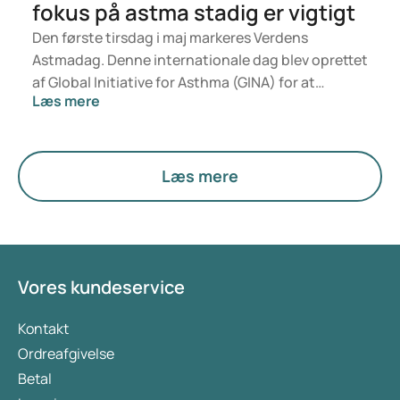
fokus på astma stadig er vigtigt
Den første tirsdag i maj markeres Verdens
Astmadag. Denne internationale dag blev oprettet
af Global Initiative for Asthma (GINA) for at
Læs mere
forbedre plejen af mennesker med astma verden
over. Årets tema – “It’s still needed” –
understreger, at opmærksomhed på astma stadig
er yderst nødvendig. Selvom astma ofte kan
Læs mere
behandles, er optimal kontrol stadig en
udfordring for mange – både i udviklingslande og
herhjemme.
Vores kundeservice
Kontakt
Ordreafgivelse
Betal