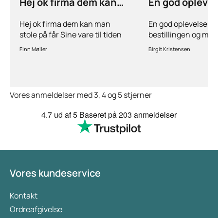
Hej ok firma dem kan
En god opleve
man stole på får…
ang
Hej ok firma dem kan man
En god oplevelse bå
stole på får Sine vare til tiden
bestillingen og mul
hurtig levering inden for 2
stille spørgsmål hvi
Finn Møller
Birgit Kristensen
dage jeg er glad og tilfreds
behov for det.Hurtig
Vores anmeldelser med 3, 4 og 5 stjerner
4.7
ud af 5
Baseret på
203 anmeldelser
Vores kundeservice
Kontakt
Ordreafgivelse