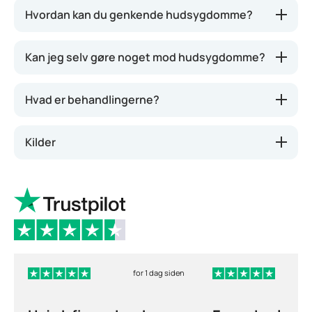
tilsatte stoffer og kemikalier i hudplejeprodukter,
Hvordan kan du genkende hudsygdomme?
som huden kan reagere voldsomt på, hvis man har
akne eller eksem.
Kan jeg selv gøre noget mod hudsygdomme?
Hvad er behandlingerne?
Kilder
for 1 dag siden