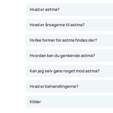
Hvad er astma?
Astma er en kronisk betændelse i luftvejene,
Hvad er årsagerne til astma?
vejrtrækning, hoster meget, og de bliver ofte
til sæson og endda fra dag til dag. De kan dele
Hvilke former for astma findes der?
længerevarende anfald.
Hvordan kan du genkende astma?
Kan jeg selv gøre noget mod astma?
Hvad er behandlingerne?
Kilder