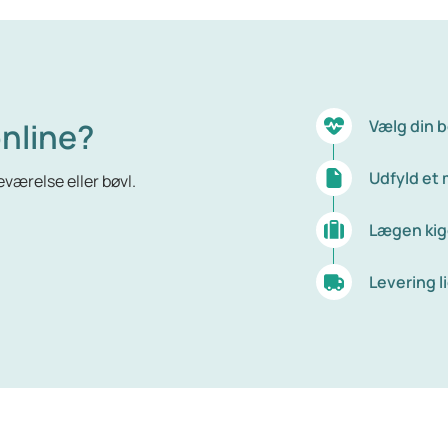
nline?
Vælg din 
Udfyld et
værelse eller bøvl.
Lægen kig
Levering li