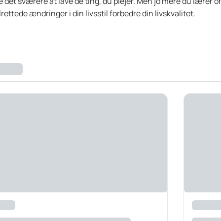
øre det sværere at lave de ting, du plejer. Men jo mere du lærer
ettede ændringer i din livsstil forbedre din livskvalitet.