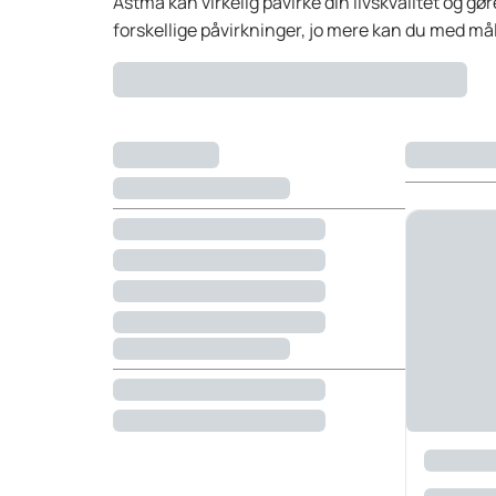
Astma kan virkelig påvirke din livskvalitet og g
forskellige påvirkninger, jo mere kan du med målr