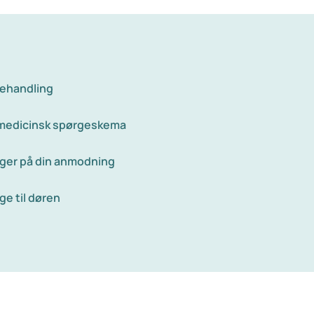
behandling
 medicinsk spørgeskema
ger på din anmodning
ge til døren