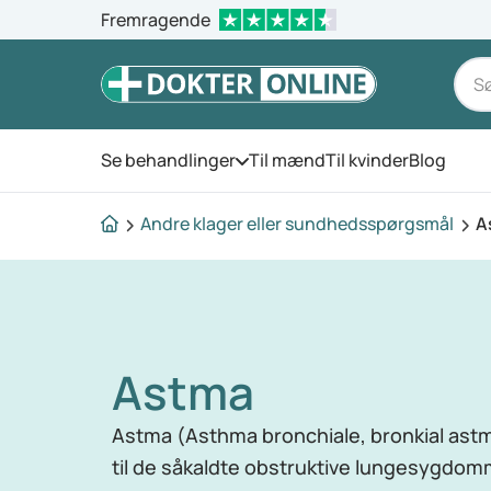
Fremragende
Se behandlinger
Til mænd
Til kvinder
Blog
Åbn menuen
Andre klager eller sundhedsspørgsmål
A
Astma
Astma (Asthma bronchiale, bronkial as
til de såkaldte obstruktive lungesygdom