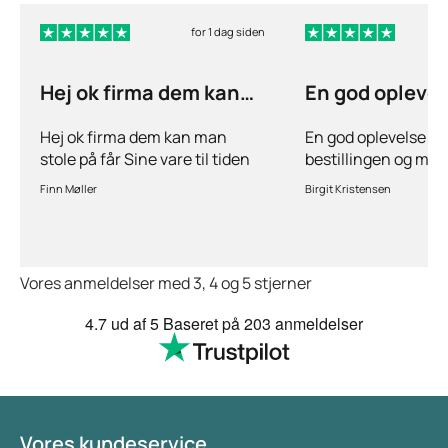
for 1 dag siden
Hej ok firma dem kan
En god opleve
man stole på får…
ang
Hej ok firma dem kan man
En god oplevelse bå
stole på får Sine vare til tiden
bestillingen og mul
hurtig levering inden for 2
stille spørgsmål hvi
Finn Møller
Birgit Kristensen
dage jeg er glad og tilfreds
behov for det.Hurtig
Vores anmeldelser med 3, 4 og 5 stjerner
4.7
ud af 5
Baseret på
203 anmeldelser
Vores kundeservice