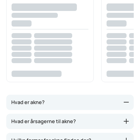
Hvad er akne?
Akne eller ungdomsbumser er en hudlidelse, hvor
Hvad er årsagerne til akne?
talgkirtelfolliklen bliver betændt. Sygdommen ses
derfor især der, hvor der er flest og mest aktive