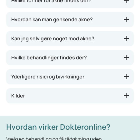
Hvilke former for akne findes der?
talgkirtler, nemlig i ansigtet, den såkaldte T-zone
(pande, næse, hage), ryg, nakke, hals og skuldre.
Hvordan kan man genkende akne?
Kan jeg selv gøre noget mod akne?
Hvilke behandlinger findes der?
Yderligere risici og bivirkninger
Kilder
Hvordan virker Dokteronline?
Vælg en behandling og få rådgivning uden