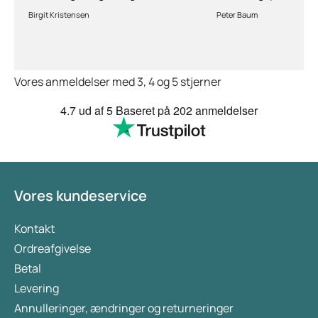
stille spørgsmål hvis der er
lægefaglig vurderi
Birgit Kristensen
Peter Baum
behov for det.Hurtig levering.
ansøgning om medi
Vores anmeldelser med 3, 4 og 5 stjerner
4.7
ud af 5
Baseret på
202 anmeldelser
Vores kundeservice
Kontakt
Ordreafgivelse
Betal
Levering
Annulleringer, ændringer og returneringer