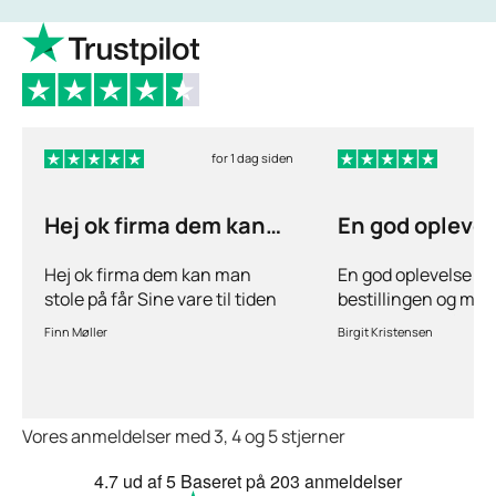
for 1 dag siden
Hej ok firma dem kan
En god opleve
man stole på får…
ang
Hej ok firma dem kan man
En god oplevelse bå
stole på får Sine vare til tiden
bestillingen og mul
hurtig levering inden for 2
stille spørgsmål hvi
Finn Møller
Birgit Kristensen
dage jeg er glad og tilfreds
behov for det.Hurtig
Vores anmeldelser med 3, 4 og 5 stjerner
4.7
ud af 5
Baseret på
203 anmeldelser