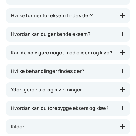
skyldes en betændelsesreaktion i huden. Det giver
røde, skællende områder, knopper, hævelse, revner
Hvilke former for eksem findes der?
eller skorper. Nogle gange væsker udslættet også.
Eksem følges tit af kraftig kløe.
Hvordan kan du genkende eksem?
Kan du selv gøre noget mod eksem og kløe?
Hvilke behandlinger findes der?
Yderligere risici og bivirkninger
Hvordan kan du forebygge eksem og kløe?
Kilder