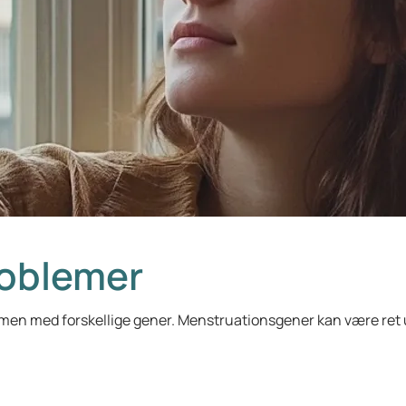
oblemer
men med forskellige gener. Menstruationsgener kan være ret u