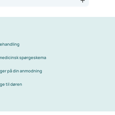
. P-piller kan gøre generne meget mindre, så
behandling
 medicinsk spørgeskema
ger på din anmodning
ge til døren