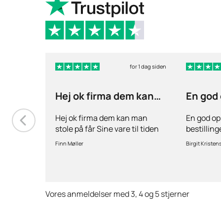
for 1 dag siden
Hej ok firma dem kan
En god
man stole på får…
ang
Hej ok firma dem kan man
En god op
stole på får Sine vare til tiden
bestillin
hurtig levering inden for 2
stille spø
Finn Møller
Birgit Kristen
dage jeg er glad og tilfreds
behov for 
Vores anmeldelser med 3, 4 og 5 stjerner