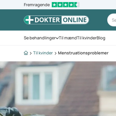
Fremragende
Se behandlinger
Til mænd
Til kvinder
Blog
Åbn menuen
Til kvinder
Menstruationsproblemer