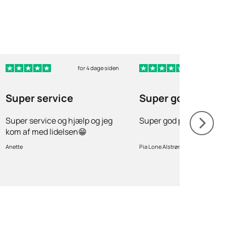
for 4 dage siden
for 9
Super service
Super god profes
Super service og hjælp og jeg
Super god professionel
kom af med lidelsen😁
Anette
Pia Lone Alstrøm