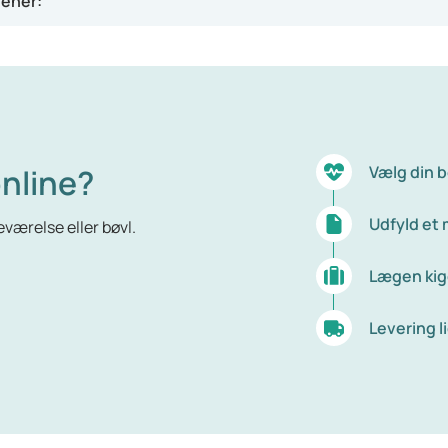
gener:
edpine og nogle gange kvalme og opkast.
 18 år. En måde at mindske generne på er ved at tage p-piller
den.
nline?
Vælg din 
Udfyld et
værelse eller bøvl.
Lægen kig
Levering li