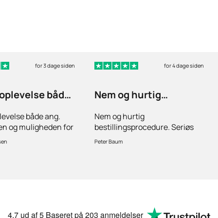
for 3 dage siden
for 4 dage siden
 oplevelse både
Nem og hurtig
bestillingsprocedure
levelse både ang.
Nem og hurtig
gen og muligheden for
bestillingsprocedure. Seriøs
rgsmål hvis der er
lægefaglig vurdering ved
sen
Peter Baum
det.Hurtig levering.
ansøgning om medicin.
4.7
ud af 5
Baseret på
203 anmeldelser