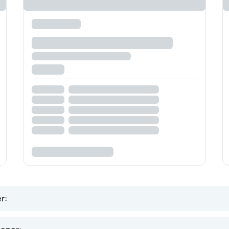
r:
 træthed, ømme bryster, oppustethed og vægtøgning.