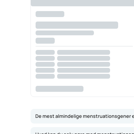
De mest almindelige menstruationsgener e
Lige før menstruationen: mere irritabel,