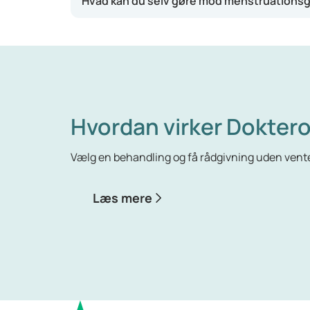
Hvad kan du selv gøre mod menstruations
Under menstruationen: mavekramper, hov
Menstruationsgener er ofte værst mellem 14 og
det bliver nemmere at komme igennem perio
Hvordan virker Doktero
Vælg en behandling og få rådgivning uden vente
Læs mere