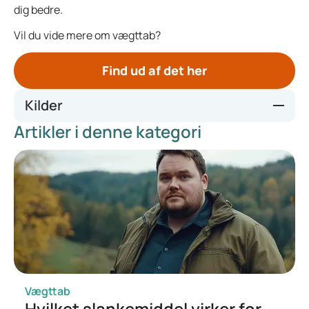
dig bedre.
Vil du vide mere om vægttab?
Find ud af det her
Kilder
Artikler i denne kategori
Weight loss injection preparation - Kingston Hospital
Vægttab
Hvilket slankemiddel virker for