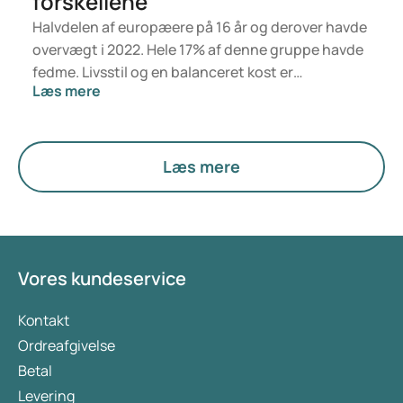
forskellene
Halvdelen af europæere på 16 år og derover havde
overvægt i 2022. Hele 17% af denne gruppe havde
fedme. Livsstil og en balanceret kost er
Læs mere
grundlaget for en sund vægt, men hvis det ikke er
nok, kan medicin være en mulighed. Hvor
Mounjaro er udviklet til behandling af type 2-
diabetes, er Wegovy udviklet til vægttab og
Læs mere
vægtvedligeholdelse. Mounjaro har dog også
fordele for vægttab og vægtvedligeholdelse. I
denne artikel kigger vi nærmere på begge
lægemidler, deres effekt på vægten, de vigtigste
forskelle og bivirkningerne.
Vores kundeservice
Kontakt
Ordreafgivelse
Betal
Levering