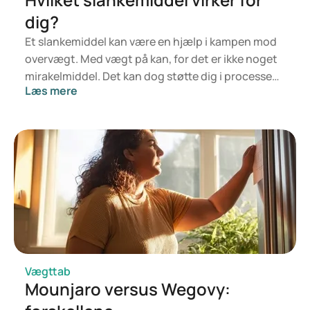
dig?
Et slankemiddel kan være en hjælp i kampen mod
overvægt. Med vægt på kan, for det er ikke noget
mirakelmiddel. Det kan dog støtte dig i processen.
Læs mere
Livsstil og en balanceret kost er fundamentet for
et godt helbred og vejen til en sund vægt. Men
nogle gange er det bare ikke nok til at nå målet. Så
kan en kombination med slankemiddel være
løsningen. Du skal dog opfylde visse krav for at
kunne få disse lægemidler. Hvilket middel der
passer bedst til dig, afhænger af din situation. Her
dykker vi ned i overvægt og giver et overblik over
forskellige slankemidler.
Vægttab
Mounjaro versus Wegovy: