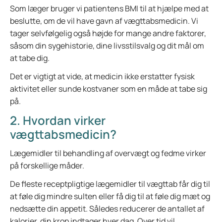
Som læger bruger vi patientens BMI til at hjælpe med at
beslutte, om de vil have gavn af vægttabsmedicin. Vi
tager selvfølgelig også højde for mange andre faktorer,
såsom din sygehistorie, dine livsstilsvalg og dit mål om
at tabe dig.
Det er vigtigt at vide, at medicin ikke erstatter fysisk
aktivitet eller sunde kostvaner som en måde at tabe sig
på.
2. Hvordan virker
vægttabsmedicin?
Lægemidler til behandling af overvægt og fedme virker
på forskellige måder.
De fleste receptpligtige lægemidler til vægttab får dig til
at føle dig mindre sulten eller få dig til at føle dig mæt og
nedsætte din appetit. Således reducerer de antallet af
kalorier, din krop indtager hver dag. Over tid vil