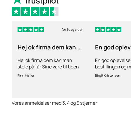
for 1 dag siden
Hej ok firma dem kan
En god oplev
man stole på får…
ang
Hej ok firma dem kan man
En god oplevelse
stole på får Sine vare til tiden
bestillingen og 
hurtig levering inden for 2
stille spørgsmål 
Finn Møller
Birgit Kristensen
dage jeg er glad og tilfreds
behov for det.Hur
Vores anmeldelser med 3, 4 og 5 stjerner