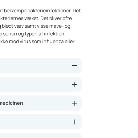
 at bekæmpe bakterieinfektioner. Det
akteriernes vækst. Det bliver ofte
og blødt væv samt visse mave- og
personen og typen af infektion.
ikke mod virus som influenza eller
ge deres cellevæg, så de ikke kan
ektionen og kan lindre symptomer
tage et par dage, før du mærker
medicinen