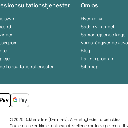
es konsultationstjenester
Om os
ig søvn
Hvem er vi
 mænd
Sådan virker det
kvinder
Samarbejdende læger
ssygdom
Vores rådgivende udva
rte
Blog
pleje
Partnerprogram
ge konsultationstjenester
Sitemap
© 2026 Dokteronline (Danmark). Alle rettigheder forbeholdes.
Dokteronline er ikke et onlineapotek eller en onlinelæge, men tilb