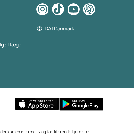
DA | Danmark
lg af læger
yder kun en informativ og faciliterende tjeneste.