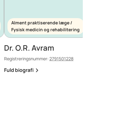
Alment praktiserende læge /
Alment praktiserende
Fysisk medicin og rehabilitering
Akutmedicin
Dr. O.R. Avram
Dr. E. Maescu
Registreringsnummer:
2791501228
Registreringsnummer:
88
Fuld biografi
Fuld biografi