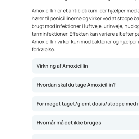
Amoxicillin er et antibiotikum, der hjælper med
hører til penicillinerne og virker ved at stoppe b
brugt mod infektioner i luftveje, urinveje, hud 
tarminfektioner. Effekten kan variere alt efter 
Amoxicillin virker kun mod bakterier og hjælper 
forkølelse.
Virkning af Amoxicillin
Amoxicillin slår bakterier ihjel ved at ødelæg
Hvordan skal du tage Amoxicillin?
formere sig. Det hjælper med at bekæmpe inf
som smerter, feber eller betændelse. Det kan 
For meget taget/glemt dosis/stoppe med 
bedring.
Hvornår må det ikke bruges