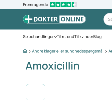
Fremragende
Se behandlinger
Til mænd
Til kvinder
Blog
Åbn menuen
Andre klager eller sundhedsspørgsmål
A
Amoxicillin