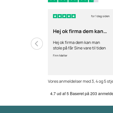
for 1 dag siden
Hej ok firma dem kan
man stole på får…
Hej ok firma dem kan man
stole på får Sine vare til tiden
hurtig levering inden for 2
Finn Møller
dage jeg er glad og tilfreds
Vores anmeldelser med 3, 4 og 5 stj
4.7
ud af 5
Baseret på
203 anmelde