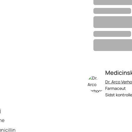
Medicins
Dr. Arco Verh
Farmaceut
Sidst kontroll
j
lme
nicillin