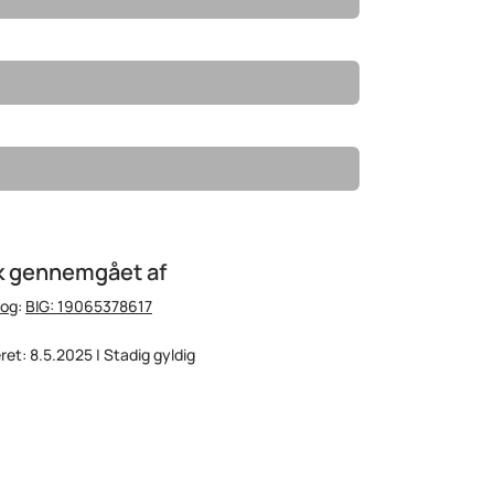
k gennemgået af
oog
:
BIG: 19065378617
eret: 8.5.2025 | Stadig gyldig