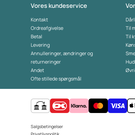
Vores kundeservice
Vor
Kontakt
Dårl
Ordreafgivelse
Til
Betal
Til 
Levering
Køn
Annulleringer, ændringer og
Sme
returneringer
Hud
Andet
Øvri
Ofte stillede spørgsmål
Salgsbetingelser
Privatlivspolitik