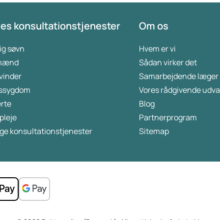
es konsultationstjenester
Om os
ig søvn
Hvem er vi
 mænd
Sådan virker det
kvinder
Samarbejdende læger
ssygdom
Vores rådgivende udva
rte
Blog
pleje
Partnerprogram
ge konsultationstjenester
Sitemap