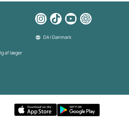
DA | Danmark
lg af læger