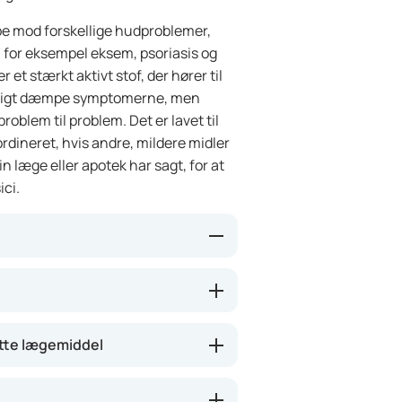
pe mod forskellige hudproblemer,
 for eksempel eksem, psoriasis og
et stærkt aktivt stof, der hører til
urtigt dæmpe symptomerne, men
roblem til problem. Det er lavet til
rdineret, hvis andre, mildere midler
in læge eller apotek har sagt, for at
ici.
kan dæmpe betændelse og kløe i
n på irritation, så rødme,
n får dermed bedre mulighed for at
tte lægemiddel
t af få dage. Betnovate er især
blemer.