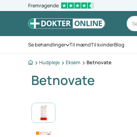
Fremragende
Se behandlinger
Til mænd
Til kvinder
Blog
Åbn menuen
Hudpleje
Eksem
Betnovate
Betnovate