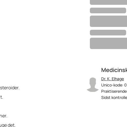
Medicins
Dr. K. Elhage
Unico-kode: 0
steroider.
Praktiserende
t.
Sidst kontroll
ner.
uge det.