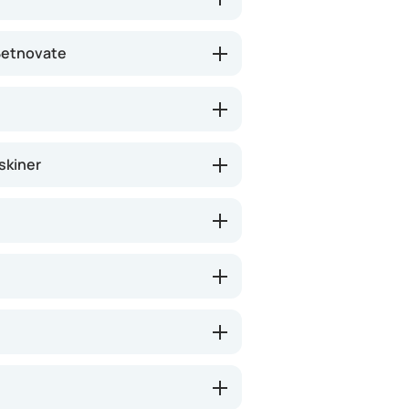
 Betnovate
skiner