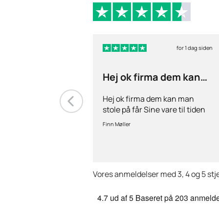
for 1 dag siden
Hej ok firma dem kan
man stole på får…
Hej ok firma dem kan man
stole på får Sine vare til tiden
hurtig levering inden for 2
Finn Møller
dage jeg er glad og tilfreds
Vores anmeldelser med 3, 4 og 5 stj
4.7
ud af 5
Baseret på
203 anmelde