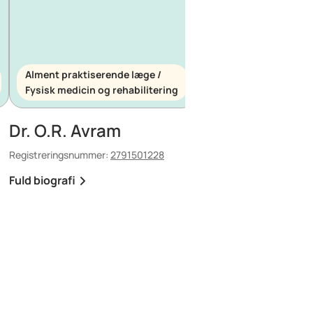
Alment praktiserende læge /
Alment praktiserende
Fysisk medicin og rehabilitering
Akutmedicin
Dr. O.R. Avram
Dr. E. Maescu
Registreringsnummer:
2791501228
Registreringsnummer:
88
Fuld biografi
Fuld biografi