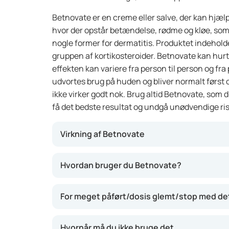
Betnovate er en creme eller salve, der kan hjæl
hvor der opstår betændelse, rødme og kløe, som
nogle former for dermatitis. Produktet indeholder 
gruppen af kortikosteroider. Betnovate kan h
effekten kan variere fra person til person og fra p
udvortes brug på huden og bliver normalt først o
ikke virker godt nok. Brug altid Betnovate, som d
få det bedste resultat og undgå unødvendige ris
Virkning af Betnovate
Betnovate indeholder et kortikosteroid, der 
Hvordan bruger du Betnovate?
huden. Det virker ved at dæmpe hudens reaktio
hævelse og kløe ofte hurtigt forsvinder. Hude
For meget påført/dosis glemt/stop med de
hele, og symptomerne går som regel væk i løbe
god til kortvarig brug ved genstridige hudpro
Hvornår må du ikke bruge det