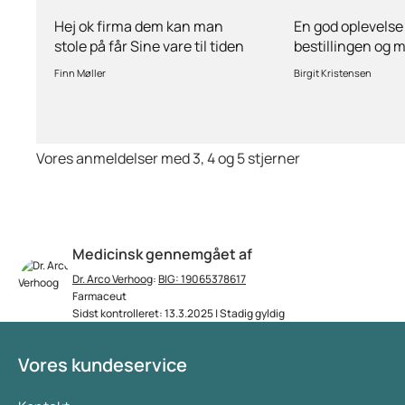
man stole på får…
ang
Hej ok firma dem kan man
En god oplevelse
stole på får Sine vare til tiden
bestillingen og 
hurtig levering inden for 2
stille spørgsmål 
Finn Møller
Birgit Kristensen
dage jeg er glad og tilfreds
behov for det.Hur
Vores anmeldelser med 3, 4 og 5 stjerner
Medicinsk gennemgået af
Dr. Arco Verhoog
:
BIG: 19065378617
Farmaceut
Sidst kontrolleret: 13.3.2025 | Stadig gyldig
Vores kundeservice