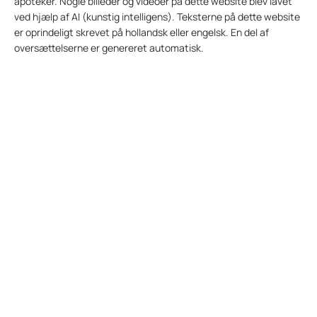
apoteker. Nogle billeder og videoer på dette website blev lavet
ved hjælp af AI (kunstig intelligens). Teksterne på dette website
er oprindeligt skrevet på hollandsk eller engelsk. En del af
oversættelserne er genereret automatisk.