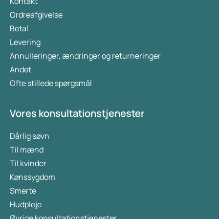
Kontakt
Ordreafgivelse
Betal
Levering
Annulleringer, ændringer og returneringer
Andet
Ofte stillede spørgsmål
Vores konsultationstjenester
Dårlig søvn
Til mænd
Til kvinder
Kønssygdom
Smerte
Hudpleje
Øvrige konsultationstjenester