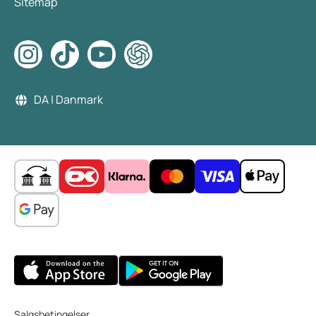
Sitemap
DA | Danmark
Salgsbetingelser