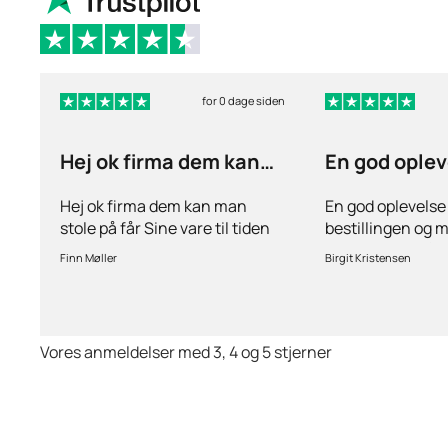
for 0 dage siden
Hej ok firma dem kan
En god oplev
man stole på får…
ang
Hej ok firma dem kan man
En god oplevelse
stole på får Sine vare til tiden
bestillingen og 
hurtig levering inden for 2
stille spørgsmål 
Finn Møller
Birgit Kristensen
dage jeg er glad og tilfreds
behov for det.Hur
Vores anmeldelser med 3, 4 og 5 stjerner