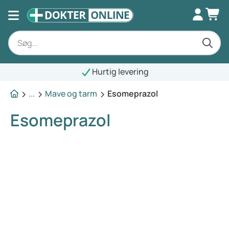
Hurtig levering
...
Mave og tarm
Esomeprazol
Esomeprazol