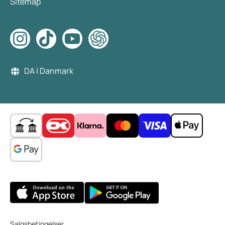
Sitemap
DA | Danmark
Salgsbetingelser