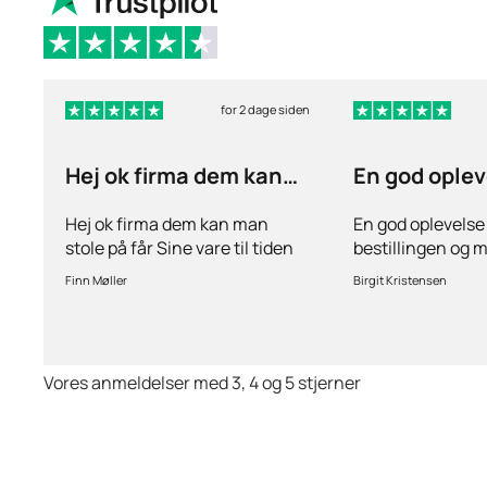
for 2 dage siden
Hej ok firma dem kan
En god oplev
man stole på får…
ang
Hej ok firma dem kan man
En god oplevelse
stole på får Sine vare til tiden
bestillingen og 
hurtig levering inden for 2
stille spørgsmål 
Finn Møller
Birgit Kristensen
dage jeg er glad og tilfreds
behov for det.Hur
Vores anmeldelser med 3, 4 og 5 stjerner