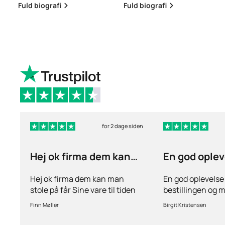
Fuld biografi
Fuld biografi
for 2 dage siden
Hej ok firma dem kan
En god oplev
man stole på får…
ang
Hej ok firma dem kan man
En god oplevelse
stole på får Sine vare til tiden
bestillingen og 
hurtig levering inden for 2
stille spørgsmål 
Finn Møller
Birgit Kristensen
dage jeg er glad og tilfreds
behov for det.Hur