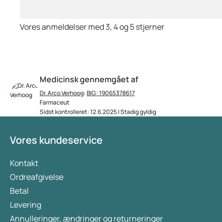
Vores anmeldelser med 3, 4 og 5 stjerner
Medicinsk gennemgået af
Dr. Arco Verhoog
:
BIG: 19065378617
Farmaceut
Sidst kontrolleret: 12.6.2025 | Stadig gyldig
Vores kundeservice
Kontakt
Ordreafgivelse
Betal
Levering
Annulleringer, ændringer og returneringer