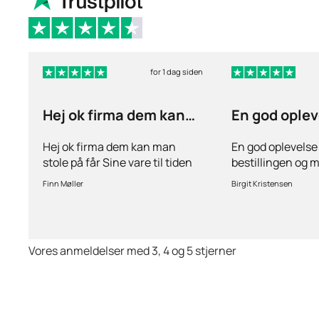
for 1 dag siden
Hej ok firma dem kan
En god oplev
man stole på får…
ang
Hej ok firma dem kan man
En god oplevelse
stole på får Sine vare til tiden
bestillingen og 
hurtig levering inden for 2
stille spørgsmål 
Finn Møller
Birgit Kristensen
dage jeg er glad og tilfreds
behov for det.Hur
Vores anmeldelser med 3, 4 og 5 stjerner