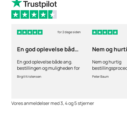
for 2 dage siden
En god oplevelse både
Nem og hurt
ang
bestillingsp
En god oplevelse både ang.
Nem og hurtig
bestillingen og muligheden for
bestillingsproce
stille spørgsmål hvis der er
lægefaglig vurde
Birgit Kristensen
Peter Baum
behov for det.Hurtig levering.
ansøgning om me
Vores anmeldelser med 3, 4 og 5 stjerner