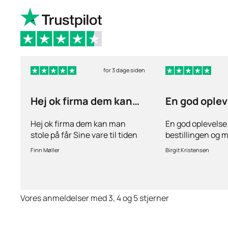
for 3 dage siden
Hej ok firma dem kan
En god oplev
man stole på får…
ang
Hej ok firma dem kan man
En god oplevelse
stole på får Sine vare til tiden
bestillingen og 
hurtig levering inden for 2
stille spørgsmål 
Finn Møller
Birgit Kristensen
dage jeg er glad og tilfreds
behov for det.Hur
Vores anmeldelser med 3, 4 og 5 stjerner