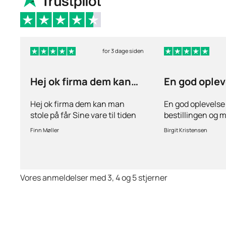
for 3 dage siden
Hej ok firma dem kan
En god oplev
man stole på får…
ang
Hej ok firma dem kan man
En god oplevelse
stole på får Sine vare til tiden
bestillingen og 
hurtig levering inden for 2
stille spørgsmål 
Finn Møller
Birgit Kristensen
dage jeg er glad og tilfreds
behov for det.Hur
Vores anmeldelser med 3, 4 og 5 stjerner