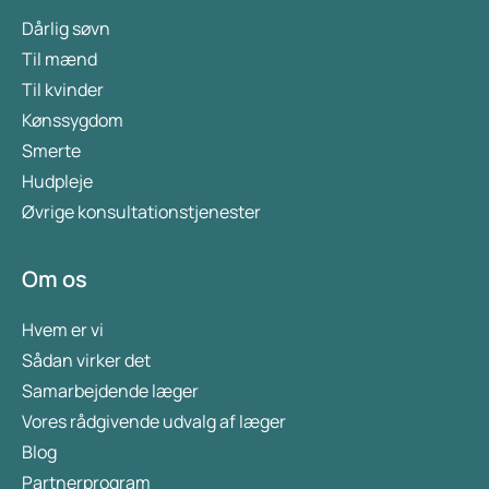
Dårlig søvn
Til mænd
Til kvinder
Kønssygdom
Smerte
Hudpleje
Øvrige konsultationstjenester
Om os
Hvem er vi
Sådan virker det
Samarbejdende læger
Vores rådgivende udvalg af læger
Blog
Partnerprogram