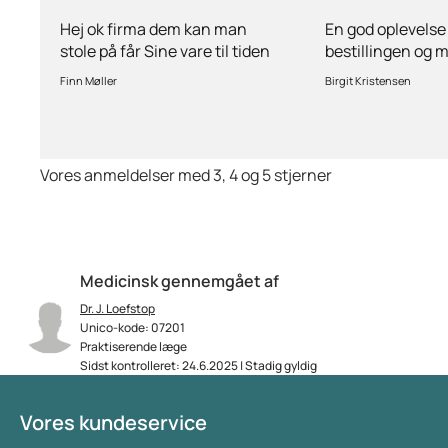
man stole på får…
ang
Hej ok firma dem kan man
En god oplevelse
stole på får Sine vare til tiden
bestillingen og 
hurtig levering inden for 2
stille spørgsmål 
Finn Møller
Birgit Kristensen
dage jeg er glad og tilfreds
behov for det.Hur
Vores anmeldelser med 3, 4 og 5 stjerner
Medicinsk gennemgået af
Dr. J. Loefstop
Unico-kode: 07201
Praktiserende læge
Sidst kontrolleret: 24.6.2025 | Stadig gyldig
Vores kundeservice