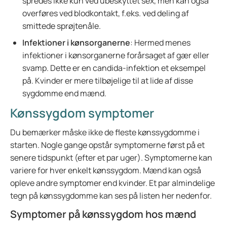
spredes ikke kun ved ubeskyttet sex, men kan også
overføres ved blodkontakt, f.eks. ved deling af
smittede sprøjtenåle.
Infektioner i kønsorganerne
:
Hermed menes
infektioner i kønsorganerne forårsaget af gær eller
svamp. Dette er en candida-infektion et eksempel
på. Kvinder er mere tilbøjelige til at lide af disse
sygdomme end mænd.
Kønssygdom symptomer
Du bemærker måske ikke de fleste kønssygdomme i
starten. Nogle gange opstår symptomerne først på et
senere tidspunkt (efter et par uger). Symptomerne kan
variere for hver enkelt kønssygdom. Mænd kan også
opleve andre symptomer end kvinder. Et par almindelige
tegn på kønssygdomme kan ses på listen her nedenfor.
Symptomer på kønssygdom hos mænd