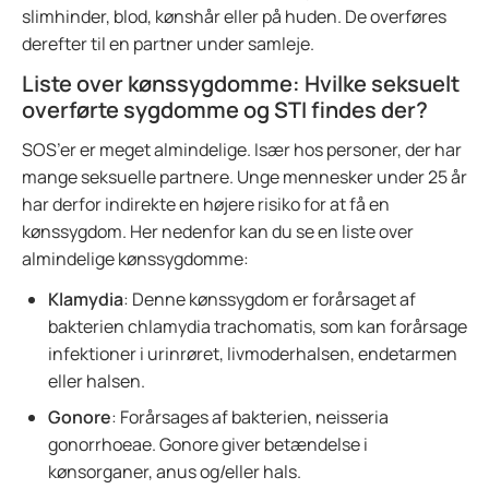
slimhinder, blod, kønshår eller på huden. De overføres
derefter til en partner under samleje.
Liste over kønssygdomme: Hvilke seksuelt
overførte sygdomme og STI findes der?
SOS’er er meget almindelige. Især hos personer, der har
mange seksuelle partnere. Unge mennesker under 25 år
har derfor indirekte en højere risiko for at få en
kønssygdom. Her nedenfor kan du se en liste over
almindelige kønssygdomme:
Klamydia
: Denne kønssygdom er forårsaget af
bakterien chlamydia trachomatis, som kan forårsage
infektioner i urinrøret, livmoderhalsen, endetarmen
eller halsen.
Gonore
: Forårsages af bakterien, neisseria
gonorrhoeae. Gonore giver betændelse i
kønsorganer, anus og/eller hals.