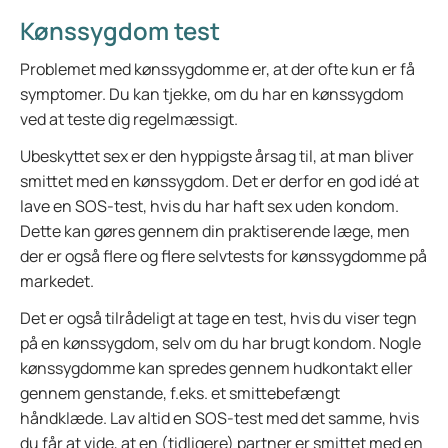
Kønssygdom test
Problemet med kønssygdomme er, at der ofte kun er få
symptomer. Du kan tjekke, om du har en kønssygdom
ved at teste dig regelmæssigt.
Ubeskyttet sex er den hyppigste årsag til, at man bliver
smittet med en kønssygdom. Det er derfor en god idé at
lave en SOS-test, hvis du har haft sex uden kondom.
Dette kan gøres gennem din praktiserende læge, men
der er også flere og flere selvtests for kønssygdomme på
markedet.
Det er også tilrådeligt at tage en test, hvis du viser tegn
på en kønssygdom, selv om du har brugt kondom. Nogle
kønssygdomme kan spredes gennem hudkontakt eller
gennem genstande, f.eks. et smittebefængt
håndklæde. Lav altid en SOS-test med det samme, hvis
du får at vide, at en (tidligere) partner er smittet med en