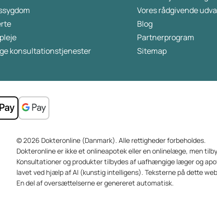
stand til at foretage permanente
ssygdom
Vores rådgivende udva
livsstilsændringer. I så fald kan det være en
rte
Blog
værdifuld hjælp at undertrykke
pleje
Partnerprogram
sultfølelsen.
ge konsultationstjenester
Sitemap
© 2026 Dokteronline (Danmark). Alle rettigheder forbeholdes.
Dokteronline er ikke et onlineapotek eller en onlinelæge, men tilb
Konsultationer og produkter tilbydes af uafhængige læger og apot
lavet ved hjælp af AI (kunstig intelligens). Teksterne på dette web
En del af oversættelserne er genereret automatisk.