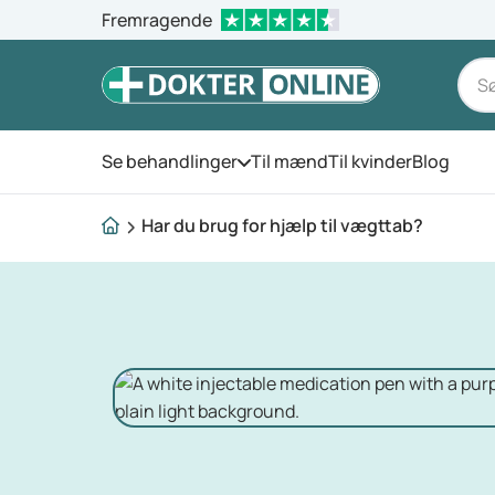
Fremragende
Se behandlinger
Til mænd
Til kvinder
Blog
Åbn menuen
Har du brug for hjælp til vægttab?