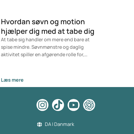
Hvordan søvn og motion
hjælper dig med at tabe dig
At tabe sig handler om mere end bare at
spise mindre. Søvnmønstre og daglig
aktivitet spiller en afgørende rolle for,
hvordan kroppen forbrænder fedt og
regulerer appetitten. Undersøgelser tyder
på, at forstyrret søvn og en stillesiddende
Læs mere
livsstil kan bidrage til vægtøgning og øget
trang til fødevarer med højt kalorieindhold.
Hvordan fungerer det helt præcist? Og
hvilken rolle kan vægttabsmedicin spille for
vægttab, f.eks. ved at regulere appetitten
eller påvirke fedtoptagelsen? Denne artikel
DA | Danmark
diskuterer, hvordan træning og søvn