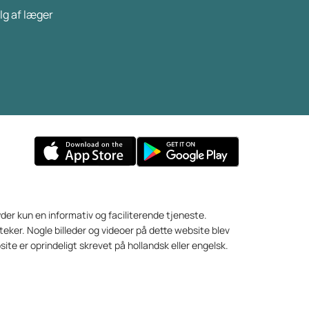
bidrager til vægttab, og hvordan disse
lg af læger
faktorer kan optimeres for en sundere
livsstil.
yder kun en informativ og faciliterende tjeneste.
eker. Nogle billeder og videoer på dette website blev
site er oprindeligt skrevet på hollandsk eller engelsk.