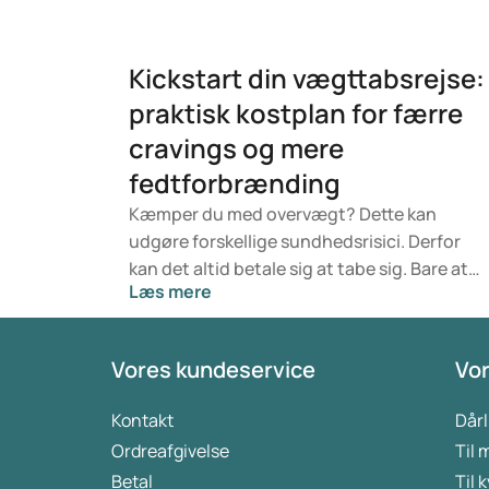
Kickstart din vægttabsrejse:
praktisk kostplan for færre
cravings og mere
fedtforbrænding
Kæmper du med overvægt? Dette kan
udgøre forskellige sundhedsrisici. Derfor
kan det altid betale sig at tabe sig. Bare at
Læs mere
tabe et par kilo giver sundhedsmæssige
fordele. En vellykket vægttabsrejse består i
vid udstrækning af en god plan, herunder
Vores kundeservice
Vor
en kostplan. En sådan plan gør det klart,
hvilke fødevarer der hjælper dig med at
Kontakt
Dårl
tabe dig, eller hvilke der ikke er et godt valg.
Ordreafgivelse
Til
En detaljeret plan er med til at forhindre
Betal
Til 
fristelser, og du kan altid falde tilbage på