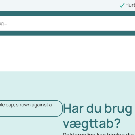
Hurt
Har du brug 
vægttab?
Dokteronline kan hjælpe dig