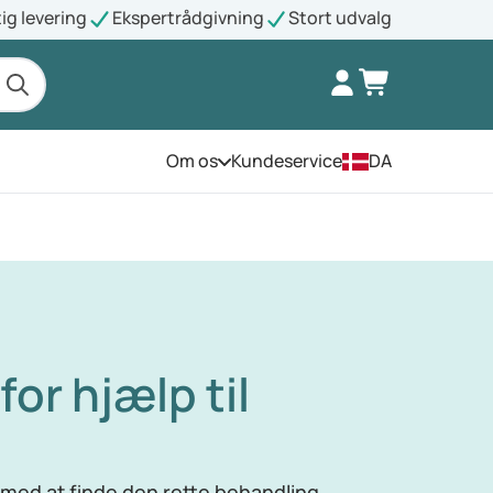
ig levering
Ekspertrådgivning
Stort udvalg
Om os
Kundeservice
DA
Åbn menuen
for hjælp til
 med at finde den rette behandling.