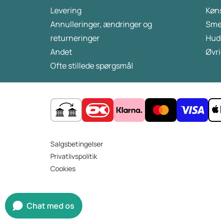
Levering
Køn
den. I denne artikel giver vi en omhyggeligt
sammensat ugemenu, der hjælper dig med
Annulleringer, ændringer og
Sme
at tabe dig.
returneringer
Hud
Andet
Øvri
Ofte stillede spørgsmål
Salgsbetingelser
Privatlivspolitik
Cookies
Chat med os