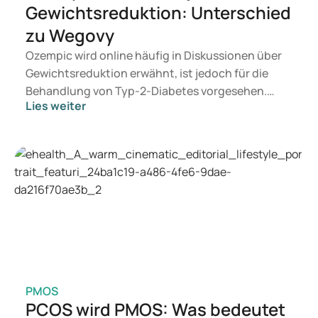
Gewichtsreduktion: Unterschied
zu Wegovy
Ozempic wird online häufig in Diskussionen über
Gewichtsreduktion erwähnt, ist jedoch für die
Behandlung von Typ-2-Diabetes vorgesehen.
Lies weiter
Suchen Sie eine Therapie zur Gewichtskontrolle,
kommen eher Präparate wie Mounjaro und
Wegovy infrage. Welche Behandlung für Sie
geeignet ist, entscheidet ein Arzt auf Basis Ihrer
gesundheitlichen Verfassung, Ihres BMI und Ihrer
aktuellen Medikation.
PMOS
PCOS wird PMOS: Was bedeutet