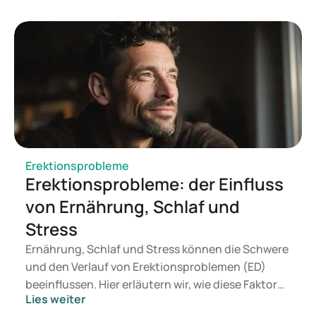
enthalten jedoch Substanzen, die nicht auf dem
Etikett angegeben sind. Personen, die
Erektionsprobleme behandeln möchten, sollten
einen medizinisch verantwortungsvollen Weg
wählen.
Erektionsprobleme
Erektionsprobleme: der Einfluss
von Ernährung, Schlaf und
Stress
Ernährung, Schlaf und Stress können die Schwere
und den Verlauf von Erektionsproblemen (ED)
beeinflussen. Hier erläutern wir, wie diese Faktoren
Lies weiter
auf Erektionsprobleme wirken und was Sie selbst