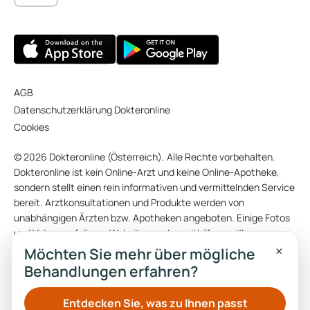
AGB
Datenschutzerklärung Dokteronline
Cookies
© 2026 Dokteronline (Österreich). Alle Rechte vorbehalten.
Dokteronline ist kein Online-Arzt und keine Online-Apotheke,
sondern stellt einen rein informativen und vermittelnden Service
bereit. Arztkonsultationen und Produkte werden von
unabhängigen Ärzten bzw. Apotheken angeboten. Einige Fotos
und Videos auf dieser Website wurden mithilfe von KI
×
(künstlicher Intelligenz) erstellt. Die Originaltexte dieser
Möchten Sie mehr über mögliche
Website wurden auf Niederländisch oder Englisch verfasst. Ein
Behandlungen erfahren?
Teil der Übersetzungen wurde automatisch generiert.
Entdecken Sie, was zu Ihnen passt