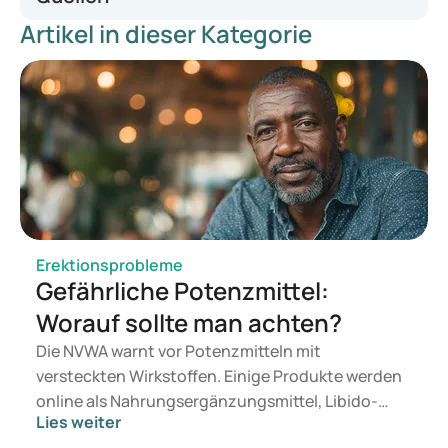
Artikel in dieser Kategorie
VIAGRA, INN-sildenafil
Sildenafil | Medicijn ervaringen en bijwerkingen
Erektionsprobleme
Gefährliche Potenzmittel:
Worauf sollte man achten?
Die NVWA warnt vor Potenzmitteln mit
versteckten Wirkstoffen. Einige Produkte werden
online als Nahrungsergänzungsmittel, Libido-
Lies weiter
Booster oder natürliche Alternative angeboten,