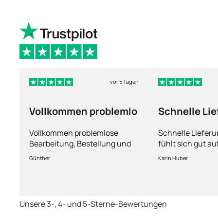
vor 5 Tagen
Vollkommen problemlo
Schnelle Li
und man füh
Vollkommen problemlose
Schnelle Liefer
Bearbeitung, Bestellung und
fühlt sich gut a
Lieferung
Fragen kann man
Günther
Karin Huber
jederzeit an die
Unsere 3-, 4- und 5-Sterne-Bewertungen