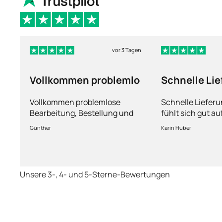
vor 3 Tagen
Vollkommen problemlo
Schnelle Li
und man füh
Vollkommen problemlose
Schnelle Liefer
Bearbeitung, Bestellung und
fühlt sich gut a
Lieferung
Fragen kann man
Günther
Karin Huber
jederzeit an die
Unsere 3-, 4- und 5-Sterne-Bewertungen