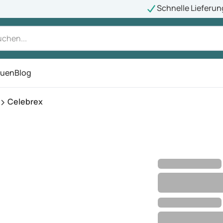
Schnelle Lieferun
auen
Blog
ü
Celebrex