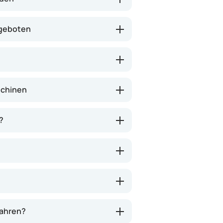
 geboten
schinen
?
wahren?