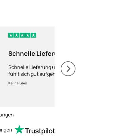
vor 7 Tagen
Schnelle Lieferung
Sehr gut und sc
und man fühlt sich…
Schnelle Lieferung und man
Sehr gut und schnell
fühlt sich gut aufgehoben. Bei
Fragen kann man sich
Karin Huber
peter putz
jederzeit an die Ärzte wenden.
tungen
ungen