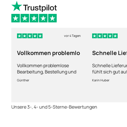
vor 4 Tagen
Vollkommen problemlo
Schnelle Li
und man füh
Vollkommen problemlose
Schnelle Liefer
Bearbeitung, Bestellung und
fühlt sich gut a
Lieferung
Fragen kann man
Günther
Karin Huber
jederzeit an die
Unsere 3-, 4- und 5-Sterne-Bewertungen