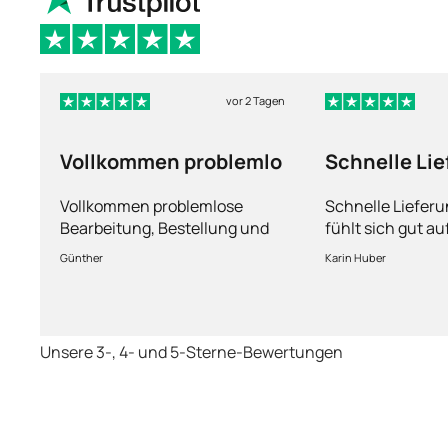
vor 2 Tagen
Vollkommen problemlo
Schnelle Li
und man füh
Vollkommen problemlose
Schnelle Liefer
Bearbeitung, Bestellung und
fühlt sich gut a
Lieferung
Fragen kann man
Günther
Karin Huber
jederzeit an die
Unsere 3-, 4- und 5-Sterne-Bewertungen