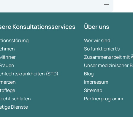
rmaceuticals/novo-nordisk-hopes-launch-experimental-
ere Konsultationsservices
Über uns
ktionsstörung
Wer wir sind
ehmen
So funktioniert's
 Männer
Zusammenarbeit mit 
 Frauen
Unser medizinischer B
chlechtskrankheiten (STD)
Blog
merzen
Impressum
tpflege
Sitemap
lecht schlafen
Partnerprogramm
tige Dienste