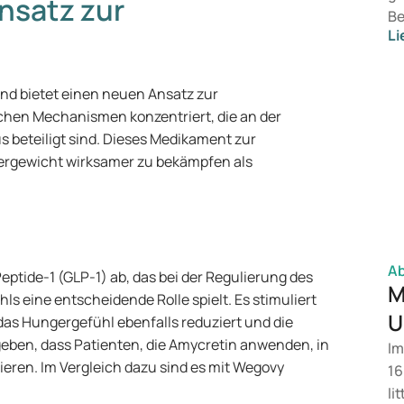
nsatz zur
Be
Li
is
Ge
Le
nd bietet einen neuen Ansatz zur
bi
schen Mechanismen konzentriert, die an der
un
 beteiligt sind. Dieses Medikament zur
Do
ergewicht wirksamer zu bekämpfen als
ge
Fä
Sc
da
Vo
A
eptide-1 (GLP-1) ab, das bei der Regulierung des
Ar
M
s eine entscheidende Rolle spielt. Es stimuliert
Pr
U
as Hungergefühl ebenfalls reduziert und die
de
eben, dass Patienten, die Amycretin anwenden, in
Im
ge
ieren. Im Vergleich dazu sind es mit Wegovy
16
bi
li
Sc