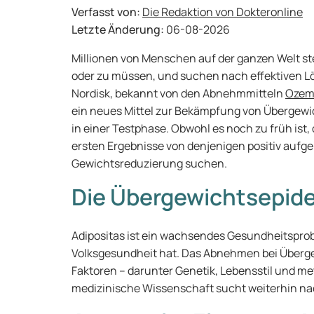
Verfasst von:
Die Redaktion von Dokteronline
Letzte Änderung:
06-08-2026
Millionen von Menschen auf der ganzen Welt s
oder zu müssen, und suchen nach effektiven 
Nordisk, bekannt von den Abnehmmitteln
Ozem
ein neues Mittel zur Bekämpfung von Übergewic
in einer Testphase. Obwohl es noch zu früh ist
ersten Ergebnisse von denjenigen positiv auf
Gewichtsreduzierung suchen.
Die Übergewichtsepid
Adipositas ist ein wachsendes Gesundheitsprobl
Volksgesundheit hat. Das Abnehmen bei Überg
Faktoren – darunter Genetik, Lebensstil und me
medizinische Wissenschaft sucht weiterhin na