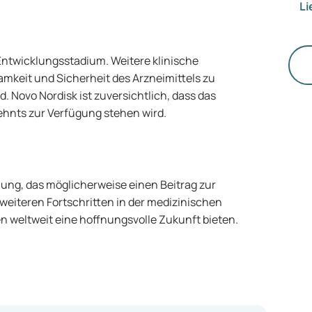
Li
un
Ba
we
Entwicklungsstadium. Weitere klinische
ka
mkeit und Sicherheit des Arzneimittels zu
Op
d. Novo Nordisk ist zuversichtlich, dass das
ur
ehnts zur Verfügung stehen wird.
Di
Ge
vo
be
Vo
klung, das möglicherweise einen Beitrag zur
wi
weiteren Fortschritten in der medizinischen
au
n weltweit eine hoffnungsvolle Zukunft bieten.
Un