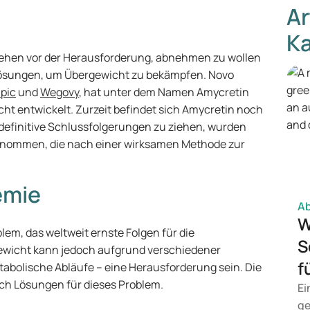
Ar
Ka
tehen vor der Herausforderung, abnehmen zu wollen
Lösungen, um Übergewicht zu bekämpfen. Novo
pic
und
Wegovy
, hat unter dem Namen Amycretin
ht entwickelt. Zurzeit befindet sich Amycretin noch
, definitive Schlussfolgerungen zu ziehen, wurden
genommen, die nach einer wirksamen Methode zur
emie
A
W
em, das weltweit ernste Folgen für die
S
ewicht kann jedoch aufgrund verschiedener
f
tabolische Abläufe – eine Herausforderung sein. Die
ch Lösungen für dieses Problem.
Ei
ge