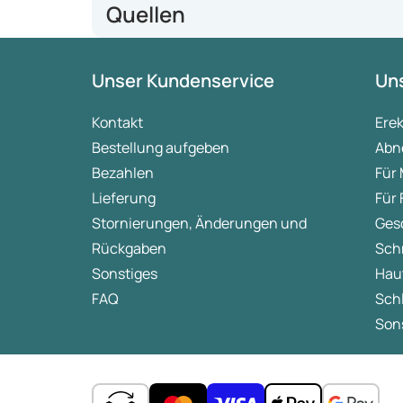
Quellen
https://www.reuters.com/business/healthcare-pha
Unser Kundenservice
Uns
obesity-drug-within-this-decade-2024-03-08/
Kontakt
Ere
Bestellung aufgeben
Abn
Bezahlen
Für
Lieferung
Für
Stornierungen, Änderungen und
Ges
Rückgaben
Sch
Sonstiges
Hau
FAQ
Sch
Sons