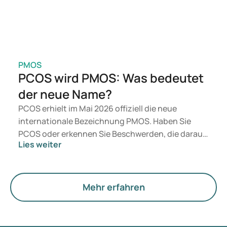
PMOS
PCOS wird PMOS: Was bedeutet
der neue Name?
PCOS erhielt im Mai 2026 offiziell die neue
internationale Bezeichnung PMOS. Haben Sie
PCOS oder erkennen Sie Beschwerden, die darauf
Lies weiter
hindeuten könnten? Medizinisch ändert sich
zunächst nichts. Der neue Begriff legt jedoch
mehr Gewicht auf Hormone, den Stoffwechsel und
die Funktion der Eierstöcke.
Mehr erfahren