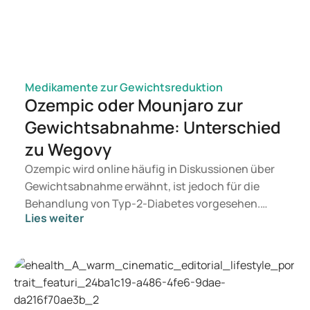
Medikamente zur Gewichtsreduktion
Ozempic oder Mounjaro zur
Gewichtsabnahme: Unterschied
zu Wegovy
Ozempic wird online häufig in Diskussionen über
Gewichtsabnahme erwähnt, ist jedoch für die
Behandlung von Typ-2-Diabetes vorgesehen.
Lies weiter
Wenn Sie eine Therapie zur Gewichtskontrolle
suchen, kommen eher Präparate wie Mounjaro
und Wegovy in Betracht. Welche Behandlung für
Sie geeignet ist, entscheidet ein Arzt auf
Grundlage Ihrer Gesundheit, Ihres BMI und Ihres
Medikamentenkonsums.