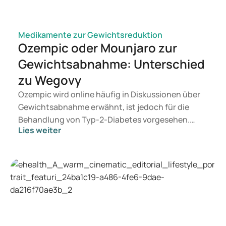
Medikamente zur Gewichtsreduktion
Ozempic oder Mounjaro zur
Gewichtsabnahme: Unterschied
zu Wegovy
Ozempic wird online häufig in Diskussionen über
Gewichtsabnahme erwähnt, ist jedoch für die
Behandlung von Typ-2-Diabetes vorgesehen.
Lies weiter
Wenn Sie eine Therapie zur Gewichtskontrolle
suchen, kommen eher Präparate wie Mounjaro
und Wegovy in Betracht. Welche Behandlung für
Sie geeignet ist, entscheidet ein Arzt auf
Grundlage Ihrer Gesundheit, Ihres BMI und Ihres
Medikamentenkonsums.