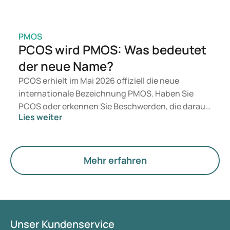
PMOS
PCOS wird PMOS: Was bedeutet
der neue Name?
PCOS erhielt im Mai 2026 offiziell die neue
internationale Bezeichnung PMOS. Haben Sie
PCOS oder erkennen Sie Beschwerden, die darauf
Lies weiter
hindeuten könnten? Medizinisch ändert sich
zunächst nichts. Der neue Begriff legt jedoch
mehr Gewicht auf Hormone, den Stoffwechsel und
die Funktion der Eierstöcke.
Mehr erfahren
Unser Kundenservice