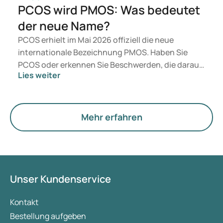
PCOS wird PMOS: Was bedeutet
der neue Name?
PCOS erhielt im Mai 2026 offiziell die neue
internationale Bezeichnung PMOS. Haben Sie
PCOS oder erkennen Sie Beschwerden, die darauf
Lies weiter
hindeuten könnten? Medizinisch ändert sich
zunächst nichts. Der neue Begriff legt jedoch
mehr Gewicht auf Hormone, den Stoffwechsel und
die Funktion der Eierstöcke.
Mehr erfahren
Unser Kundenservice
Kontakt
Bestellung aufgeben