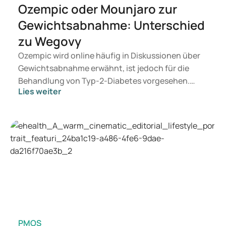
Ozempic oder Mounjaro zur
Gewichtsabnahme: Unterschied
zu Wegovy
Ozempic wird online häufig in Diskussionen über
Gewichtsabnahme erwähnt, ist jedoch für die
Behandlung von Typ-2-Diabetes vorgesehen.
Lies weiter
Wenn Sie eine Therapie zur Gewichtskontrolle
suchen, kommen eher Präparate wie Mounjaro
und Wegovy in Betracht. Welche Behandlung für
Sie geeignet ist, entscheidet ein Arzt auf
Grundlage Ihrer Gesundheit, Ihres BMI und Ihres
Medikamentenkonsums.
PMOS