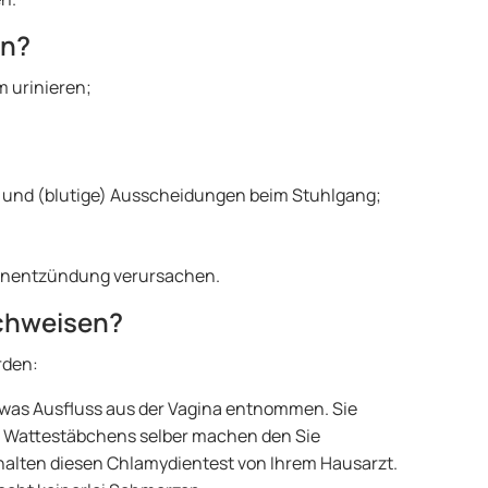
nn?
 urinieren;
ll und (blutige) Ausscheidungen beim Stuhlgang;
senentzündung verursachen.
chweisen?
rden:
 etwas Ausfluss aus der Vagina entnommen. Sie
s Wattestäbchens selber machen den Sie
halten diesen Chlamydientest von Ihrem Hausarzt.