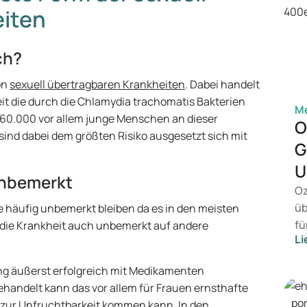
eiten
ch?
on
sexuell übertragbaren Krankheiten
. Dabei handelt
it die durch die Chlamydia trachomatis Bakterien
Me
 60.000 vor allem junge Menschen an dieser
O
 sind dabei dem größten Risiko ausgesetzt sich mit
G
U
unbemerkt
Oz
üb
e häufig unbemerkt bleiben da es in den meisten
fü
die Krankheit auch unbemerkt auf andere
Li
vo
Ge
ng äußerst erfolgreich mit Medikamenten
Pr
handelt kann das vor allem für Frauen ernsthafte
Be
 zur Unfruchtbarkeit kommen kann. In den