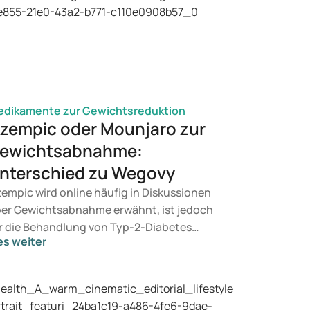
dikamente zur Gewichtsreduktion
zempic oder Mounjaro zur
ewichtsabnahme:
nterschied zu Wegovy
empic wird online häufig in Diskussionen
er Gewichtsabnahme erwähnt, ist jedoch
r die Behandlung von Typ-2-Diabetes
es weiter
rgesehen. Wenn Sie eine Therapie zur
wichtskontrolle suchen, kommen eher
äparate wie Mounjaro und Wegovy in
tracht. Welche Behandlung für Sie geeignet