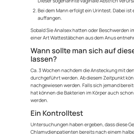
Dieser sogenannte vaginale Abstrich verurs
Bei dem Mann erfolgt ein Urintest. Dabei ist e
auffangen.
Sobald Sie Analsex hatten oder Beschwerden im
einer Art Wattestäbchen aus dem Anus entne
Wann sollte man sich auf dies
lassen?
Ca. 3 Wochen nachdem die Ansteckung mit den 
durchgeführt werden. Ab diesem Zeitpunkt kön
nachgewiesen werden. Falls sich jemand bereit
hat können die Bakterien im Körper auch scho
werden.
Ein Kontrolltest
Untersuchungen haben ergeben, dass diese Ges
Chlamydienpatienten bereits nach einem halben