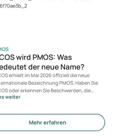
t, entscheidet ein Arzt auf Grundlage Ihrer
sundheit, Ihres BMI und Ihres
edikamentenkonsums.
MOS
COS wird PMOS: Was
edeutet der neue Name?
OS erhielt im Mai 2026 offiziell die neue
ternationale Bezeichnung PMOS. Haben Sie
OS oder erkennen Sie Beschwerden, die
es weiter
rauf hindeuten könnten? Medizinisch
dert sich zunächst nichts. Der neue Begriff
gt jedoch mehr Gewicht auf Hormone, den
offwechsel und die Funktion der Eierstöcke.
Mehr erfahren