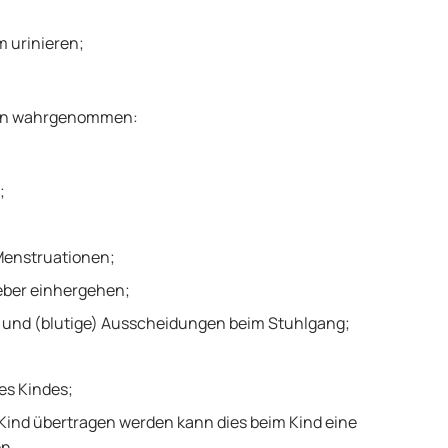
 urinieren;
en wahrgenommen:
;
Menstruationen;
eber einhergehen;
ll und (blutige) Ausscheidungen beim Stuhlgang;
es Kindes;
 Kind übertragen werden kann dies beim Kind eine
n.