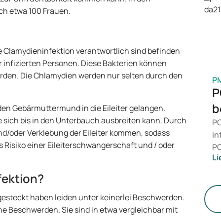
is
ich etwa 100 Frauen.
Ge
M
e Clamydieninfektion verantwortlich sind befinden
r infizierten Personen. Diese Bakterien können
rden. Die Chlamydien werden nur selten durch den
P
P
b
den Gebärmuttermund in die Eileiter gelangen.
e sich bis in den Unterbauch ausbreiten kann. Durch
PC
d/oder Verklebung der Eileiter kommen, sodass
in
s Risiko einer Eileiterschwangerschaft und / oder
PC
Li
da
än
fektion?
le
St
gesteckt haben leiden unter keinerlei Beschwerden.
he Beschwerden. Sie sind in etwa vergleichbar mit