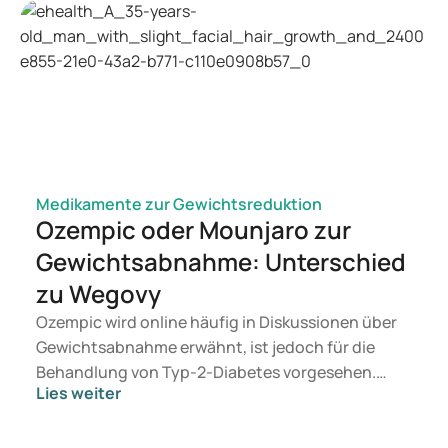
contraception/
https://www.cbg-meb.nl/onderwerpen/medicijninformatie-
anticonceptie
Welke anticonceptiemethode is geschikt voor mij? -
Seksualiteit
Medikamente zur Gewichtsreduktion
Ozempic oder Mounjaro zur
Gewichtsabnahme: Unterschied
zu Wegovy
Ozempic wird online häufig in Diskussionen über
Gewichtsabnahme erwähnt, ist jedoch für die
Behandlung von Typ-2-Diabetes vorgesehen.
Lies weiter
Wenn Sie eine Therapie zur Gewichtskontrolle
suchen, kommen eher Präparate wie Mounjaro
und Wegovy in Betracht. Welche Behandlung für