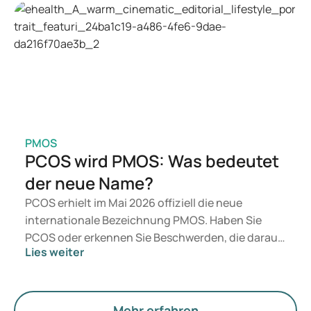
Sie geeignet ist, entscheidet ein Arzt auf
Grundlage Ihrer Gesundheit, Ihres BMI und Ihres
Medikamentenkonsums.
PMOS
PCOS wird PMOS: Was bedeutet
der neue Name?
PCOS erhielt im Mai 2026 offiziell die neue
internationale Bezeichnung PMOS. Haben Sie
PCOS oder erkennen Sie Beschwerden, die darauf
Lies weiter
hindeuten könnten? Medizinisch ändert sich
zunächst nichts. Der neue Begriff legt jedoch
mehr Gewicht auf Hormone, den Stoffwechsel und
die Funktion der Eierstöcke.
Mehr erfahren