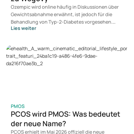
Ozempic wird online häufig in Diskussionen über
Gewichtsabnahme erwähnt, ist jedoch für die
Behandlung von Typ-2-Diabetes vorgesehen.
Lies weiter
Wenn Sie eine Therapie zur Gewichtskontrolle
suchen, kommen eher Präparate wie Mounjaro
und Wegovy in Betracht. Welche Behandlung für
Sie geeignet ist, entscheidet ein Arzt auf
Grundlage Ihrer Gesundheit, Ihres BMI und Ihres
Medikamentenkonsums.
PMOS
PCOS wird PMOS: Was bedeutet
der neue Name?
PCOS erhielt im Mai 2026 offiziell die neue