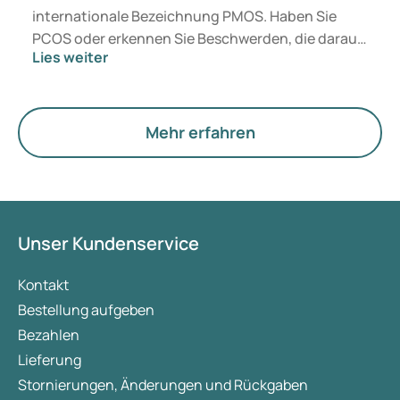
internationale Bezeichnung PMOS. Haben Sie
PCOS oder erkennen Sie Beschwerden, die darauf
Lies weiter
hindeuten könnten? Medizinisch ändert sich
zunächst nichts. Der neue Begriff legt jedoch
mehr Gewicht auf Hormone, den Stoffwechsel und
die Funktion der Eierstöcke.
Mehr erfahren
Unser Kundenservice
Kontakt
Bestellung aufgeben
Bezahlen
Lieferung
Stornierungen, Änderungen und Rückgaben