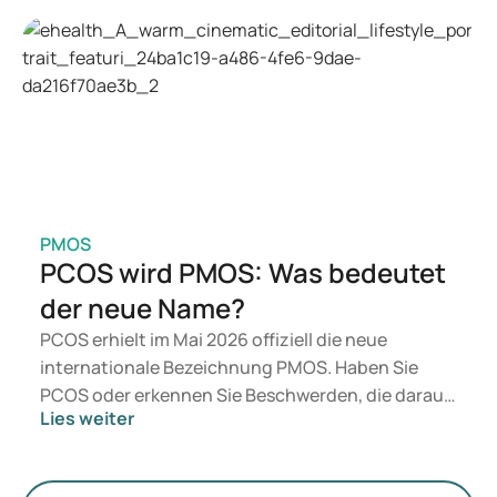
und Wegovy in Betracht. Welche Behandlung für
Sie geeignet ist, entscheidet ein Arzt auf
Grundlage Ihrer Gesundheit, Ihres BMI und Ihres
Medikamentenkonsums.
PMOS
PCOS wird PMOS: Was bedeutet
der neue Name?
PCOS erhielt im Mai 2026 offiziell die neue
internationale Bezeichnung PMOS. Haben Sie
PCOS oder erkennen Sie Beschwerden, die darauf
Lies weiter
hindeuten könnten? Medizinisch ändert sich
zunächst nichts. Der neue Begriff legt jedoch
mehr Gewicht auf Hormone, den Stoffwechsel und