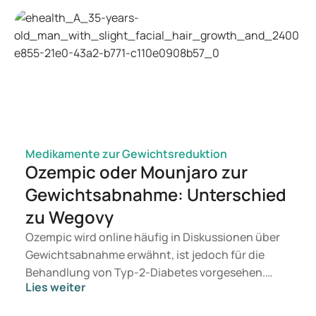
The Efficacy and Safety of Finasteride Combined with
Topical Minoxidil for Androgenetic Alopecia: A Systematic
Review and Meta-analysis - PubMed
Comparative Efficacy of Topical Finasteride (0.25%) in
Combination with Minoxidil (5%) Against 5% Minoxidil or
0.25% Finasteride Alone in Male Androgenetic Alopecia: A
Pilot, Randomized Open-Label Study - PMC
Medikamente zur Gewichtsreduktion
Ozempic oder Mounjaro zur
Gewichtsabnahme: Unterschied
zu Wegovy
Ozempic wird online häufig in Diskussionen über
Gewichtsabnahme erwähnt, ist jedoch für die
Behandlung von Typ-2-Diabetes vorgesehen.
Lies weiter
Wenn Sie eine Therapie zur Gewichtskontrolle
suchen, kommen eher Präparate wie Mounjaro