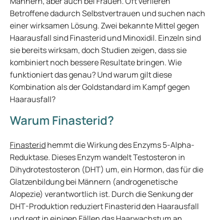
Männern, aber auch bei Frauen. Oft verlieren
Betroffene dadurch Selbstvertrauen und suchen nach
einer wirksamen Lösung. Zwei bekannte Mittel gegen
Haarausfall sind Finasterid und Minoxidil. Einzeln sind
sie bereits wirksam, doch Studien zeigen, dass sie
kombiniert noch bessere Resultate bringen. Wie
funktioniert das genau? Und warum gilt diese
Kombination als der Goldstandard im Kampf gegen
Haarausfall?
Warum Finasterid?
Finasterid
hemmt die Wirkung des Enzyms 5-Alpha-
Reduktase. Dieses Enzym wandelt Testosteron in
Dihydrotestosteron (DHT) um, ein Hormon, das für die
Glatzenbildung bei Männern (androgenetische
Alopezie) verantwortlich ist. Durch die Senkung der
DHT-Produktion reduziert Finasterid den Haarausfall
und regt in einigen Fällen das Haarwachstum an.