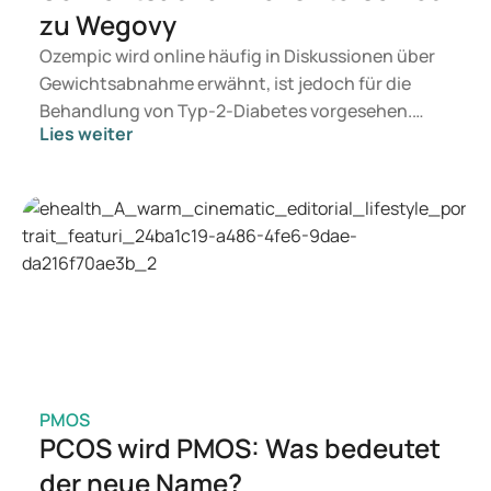
zu Wegovy
Ozempic wird online häufig in Diskussionen über
Gewichtsabnahme erwähnt, ist jedoch für die
Behandlung von Typ-2-Diabetes vorgesehen.
Lies weiter
Wenn Sie eine Therapie zur Gewichtskontrolle
suchen, kommen eher Präparate wie Mounjaro
und Wegovy in Betracht. Welche Behandlung für
Sie geeignet ist, entscheidet ein Arzt auf
Grundlage Ihrer Gesundheit, Ihres BMI und Ihres
Medikamentenkonsums.
PMOS
PCOS wird PMOS: Was bedeutet
der neue Name?