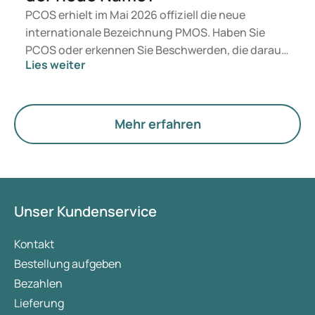
PCOS erhielt im Mai 2026 offiziell die neue
internationale Bezeichnung PMOS. Haben Sie
PCOS oder erkennen Sie Beschwerden, die darauf
Lies weiter
hindeuten könnten? Medizinisch ändert sich
zunächst nichts. Der neue Begriff legt jedoch
mehr Gewicht auf Hormone, den Stoffwechsel und
die Funktion der Eierstöcke.
Mehr erfahren
Unser Kundenservice
Kontakt
Bestellung aufgeben
Bezahlen
Lieferung