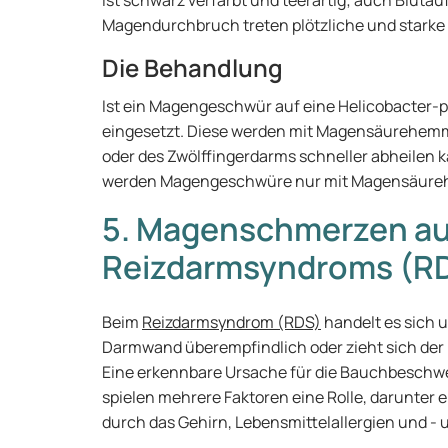
ist schwarz verfärbt und teerartig; auch Bluta
Magendurchbruch treten plötzliche und stark
Die Behandlung
Ist ein Magengeschwür auf eine Helicobacter-p
eingesetzt. Diese werden mit Magensäurehemm
oder des Zwölffingerdarms schneller abheilen ka
werden Magengeschwüre nur mit Magensäure
5. Magenschmerzen au
Reizdarmsyndroms (R
Beim
Reizdarmsyndrom (RDS)
handelt es sich 
Darmwand überempfindlich oder zieht sich de
Eine erkennbare Ursache für die Bauchbeschwe
spielen mehrere Faktoren eine Rolle, darunter 
durch das Gehirn, Lebensmittelallergien und - 