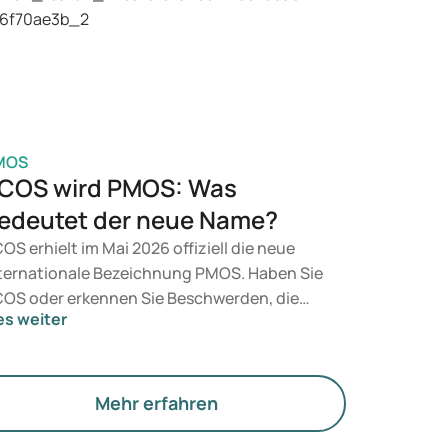
t, entscheidet ein Arzt auf Grundlage Ihrer
sundheit, Ihres BMI und Ihres
edikamentenkonsums.
MOS
COS wird PMOS: Was
edeutet der neue Name?
OS erhielt im Mai 2026 offiziell die neue
ternationale Bezeichnung PMOS. Haben Sie
OS oder erkennen Sie Beschwerden, die
es weiter
rauf hindeuten könnten? Medizinisch
dert sich zunächst nichts. Der neue Begriff
gt jedoch mehr Gewicht auf Hormone, den
offwechsel und die Funktion der Eierstöcke.
Mehr erfahren