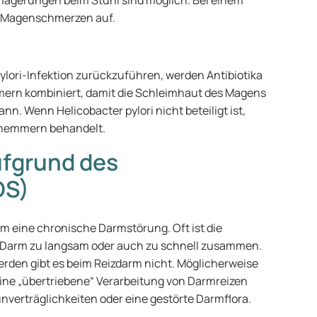
uflagerungen beim Stuhl sind möglich. Bei einem
e Magenschmerzen auf.
ylori-Infektion zurückzuführen, werden Antibiotika
ern kombiniert, damit die Schleimhaut des Magens
nn. Wenn Helicobacter pylori nicht beteiligt ist,
hemmern behandelt.
fgrund des
DS)
um eine chronische Darmstörung. Oft ist die
r Darm zu langsam oder auch zu schnell zusammen.
rden gibt es beim Reizdarm nicht. Möglicherweise
eine „übertriebene“ Verarbeitung von Darmreizen
unverträglichkeiten oder eine gestörte Darmflora.