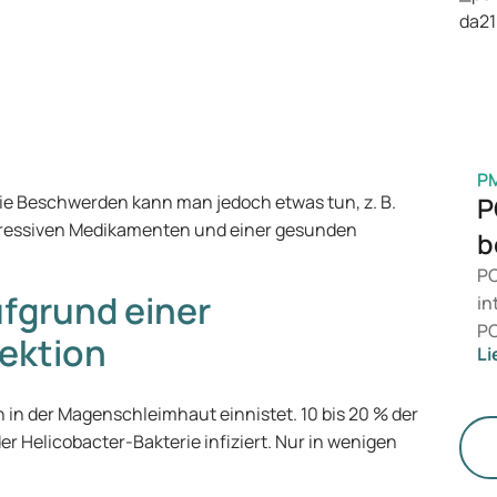
is
Ge
M
P
die Beschwerden kann man jedoch etwas tun, z. B.
P
ssiven Medikamenten und einer gesunden
b
PC
fgrund einer
in
PC
fektion
Li
da
än
ich in der Magenschleimhaut einnistet. 10 bis 20 % der
le
r Helicobacter-Bakterie infiziert. Nur in wenigen
St
.