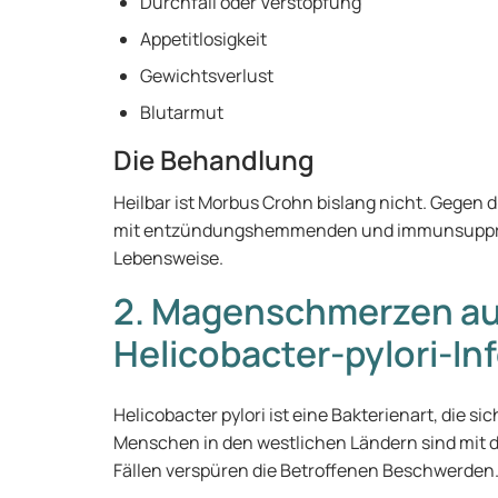
Durchfall oder Verstopfung
Appetitlosigkeit
Gewichtsverlust
Blutarmut
Die Behandlung
Heilbar ist Morbus Crohn bislang nicht. Gegen 
mit entzündungshemmenden und immunsuppre
Lebensweise.
2. Magenschmerzen au
Helicobacter-pylori-In
Helicobacter pylori ist eine Bakterienart, die s
Menschen in den westlichen Ländern sind mit de
Fällen verspüren die Betroffenen Beschwerden