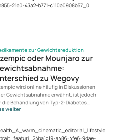
dikamente zur Gewichtsreduktion
zempic oder Mounjaro zur
ewichtsabnahme:
nterschied zu Wegovy
empic wird online häufig in Diskussionen
er Gewichtsabnahme erwähnt, ist jedoch
r die Behandlung von Typ-2-Diabetes
es weiter
rgesehen. Wenn Sie eine Therapie zur
wichtskontrolle suchen, kommen eher
äparate wie Mounjaro und Wegovy in
tracht. Welche Behandlung für Sie geeignet