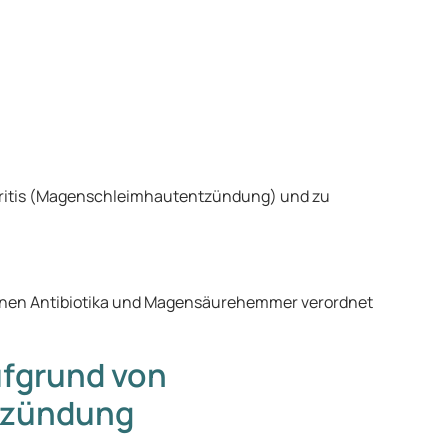
tritis (Magenschleimhautentzündung) und zu
önnen Antibiotika und Magensäurehemmer verordnet
fgrund von
tzündung