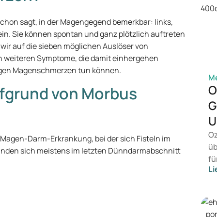
hon sagt, in der Magengegend bemerkbar: links,
in. Sie können spontan und ganz plötzlich auftreten
ir auf die sieben möglichen Auslöser von
n weiteren Symptome, die damit einhergehen
gegen Magenschmerzen tun können.
Me
O
fgrund von Morbus
G
U
Oz
Magen-Darm-Erkrankung, bei der sich Fisteln im
üb
inden sich meistens im letzten Dünndarmabschnitt
fü
Li
vo
Ge
Pr
Be