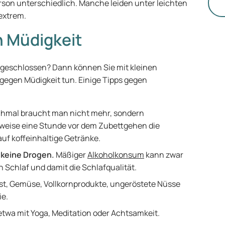
St
rson unterschiedlich. Manche leiden unter leichten
 extrem.
n Müdigkeit
geschlossen? Dann können Sie mit kleinen
egen Müdigkeit tun. Einige Tipps gegen
mal braucht man nicht mehr, sondern
sweise eine Stunde vor dem Zubettgehen die
auf koffeinhaltige Getränke.
e
keine Drogen.
Mäßiger
Alkoholkonsum
kann zwar
n Schlaf und damit die Schlafqualität.
t, Gemüse, Vollkornprodukte, ungeröstete Nüsse
ie.
etwa mit Yoga, Meditation oder Achtsamkeit.