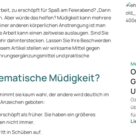
beit, zu erschöpft für Spaß am Feierabend? „Dann
nn. Aber würde das helfen? Müdigkeit kann mehrere
einer anderen körperlichen Anstrengung ist man
 Arbeit kann einen zeitweise auslaugen. Sind Sie
ehr dahinterstecken. Lassen Sie Ihre Beschwerden
iesem Artikel stellen wir wirksame Mittel gegen
ahrungsergänzungsmittel und praktische
Me
O
ematische Müdigkeit?
G
U
 nimmt sie kaum wahr, der andere wird deutlich im
Oz
en Anzeichen geboten:
üb
erschöpft als früher. Sie haben ein größeres
fü
Li
hen nicht immer.
vo
Ge
ritt in Schüben auf.