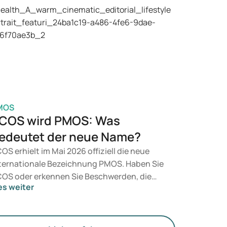
äparate wie Mounjaro und Wegovy in
tracht. Welche Behandlung für Sie geeignet
t, entscheidet ein Arzt auf Grundlage Ihrer
sundheit, Ihres BMI und Ihres
edikamentenkonsums.
MOS
COS wird PMOS: Was
edeutet der neue Name?
OS erhielt im Mai 2026 offiziell die neue
ternationale Bezeichnung PMOS. Haben Sie
OS oder erkennen Sie Beschwerden, die
es weiter
rauf hindeuten könnten? Medizinisch
dert sich zunächst nichts. Der neue Begriff
gt jedoch mehr Gewicht auf Hormone, den