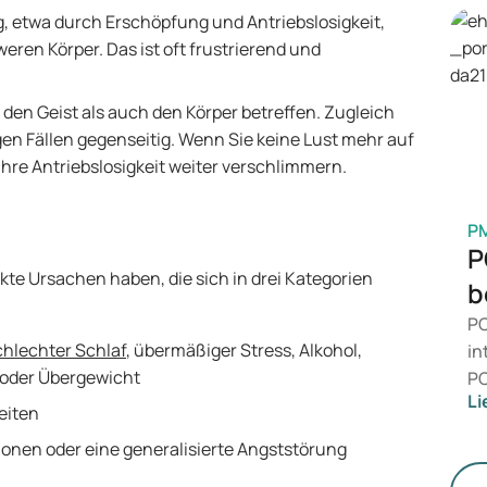
Pr
g, etwa durch Erschöpfung und Antriebslosigkeit,
Be
eren Körper. Das ist oft frustrierend und
is
Ge
 den Geist als auch den Körper betreffen. Zugleich
M
igen Fällen gegenseitig. Wenn Sie keine Lust mehr auf
 Ihre Antriebslosigkeit weiter verschlimmern.
P
P
kte Ursachen haben, die sich in drei Kategorien
b
PC
chlechter Schlaf
, übermäßiger Stress, Alkohol,
in
 oder Übergewicht
PC
Li
da
heiten
än
sionen oder eine generalisierte Angststörung
le