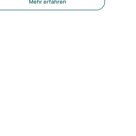
offwechsel und die Funktion der Eierstöcke.
Mehr erfahren