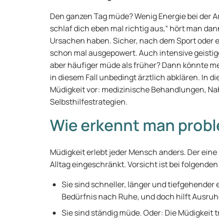
Den ganzen Tag müde? Wenig Energie bei der Ar
schlaf dich eben mal richtig aus,“ hört man da
Ursachen haben. Sicher, nach dem Sport oder 
schon mal ausgepowert. Auch intensive geistige
aber häufiger müde als früher? Dann könnte m
in diesem Fall unbedingt ärztlich abklären. In d
Müdigkeit vor: medizinische Behandlungen, N
Selbsthilfestrategien.
Wie erkennt man probl
Müdigkeit erlebt jeder Mensch anders. Der eine
Alltag eingeschränkt. Vorsicht ist bei folgend
Sie sind schneller, länger und tiefgehender 
Bedürfnis nach Ruhe, und doch hilft Ausru
Sie sind ständig müde. Oder: Die Müdigkeit t