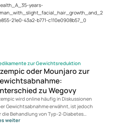
dikamente zur Gewichtsreduktion
zempic oder Mounjaro zur
ewichtsabnahme:
nterschied zu Wegovy
empic wird online häufig in Diskussionen
er Gewichtsabnahme erwähnt, ist jedoch
r die Behandlung von Typ-2-Diabetes
es weiter
rgesehen. Wenn Sie eine Therapie zur
wichtskontrolle suchen, kommen eher