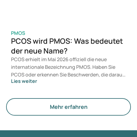
PMOS
PCOS wird PMOS: Was bedeutet
der neue Name?
PCOS erhielt im Mai 2026 offiziell die neue
internationale Bezeichnung PMOS. Haben Sie
PCOS oder erkennen Sie Beschwerden, die darauf
Lies weiter
hindeuten könnten? Medizinisch ändert sich
zunächst nichts. Der neue Begriff legt jedoch
mehr Gewicht auf Hormone, den Stoffwechsel und
die Funktion der Eierstöcke.
Mehr erfahren