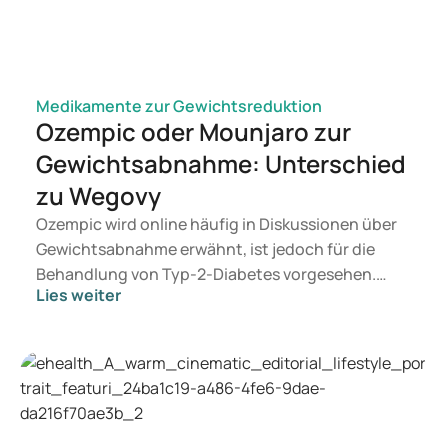
Medikamente zur Gewichtsreduktion
Ozempic oder Mounjaro zur
Gewichtsabnahme: Unterschied
zu Wegovy
Ozempic wird online häufig in Diskussionen über
Gewichtsabnahme erwähnt, ist jedoch für die
Behandlung von Typ-2-Diabetes vorgesehen.
Lies weiter
Wenn Sie eine Therapie zur Gewichtskontrolle
suchen, kommen eher Präparate wie Mounjaro
und Wegovy in Betracht. Welche Behandlung für
Sie geeignet ist, entscheidet ein Arzt auf
Grundlage Ihrer Gesundheit, Ihres BMI und Ihres
Medikamentenkonsums.