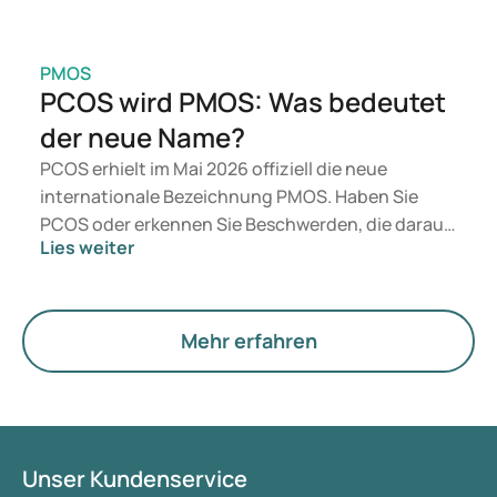
PMOS
PCOS wird PMOS: Was bedeutet
der neue Name?
PCOS erhielt im Mai 2026 offiziell die neue
internationale Bezeichnung PMOS. Haben Sie
PCOS oder erkennen Sie Beschwerden, die darauf
Lies weiter
hindeuten könnten? Medizinisch ändert sich
zunächst nichts. Der neue Begriff legt jedoch
mehr Gewicht auf Hormone, den Stoffwechsel und
die Funktion der Eierstöcke.
Mehr erfahren
Unser Kundenservice