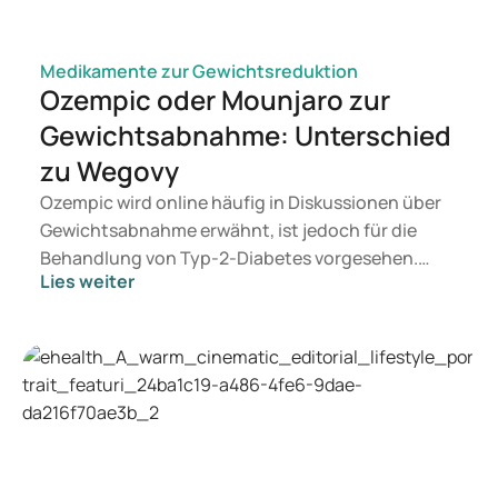
Medikamente zur Gewichtsreduktion
Ozempic oder Mounjaro zur
Gewichtsabnahme: Unterschied
zu Wegovy
Ozempic wird online häufig in Diskussionen über
Gewichtsabnahme erwähnt, ist jedoch für die
Behandlung von Typ-2-Diabetes vorgesehen.
Lies weiter
Wenn Sie eine Therapie zur Gewichtskontrolle
suchen, kommen eher Präparate wie Mounjaro
und Wegovy in Betracht. Welche Behandlung für
Sie geeignet ist, entscheidet ein Arzt auf
Grundlage Ihrer Gesundheit, Ihres BMI und Ihres
Medikamentenkonsums.