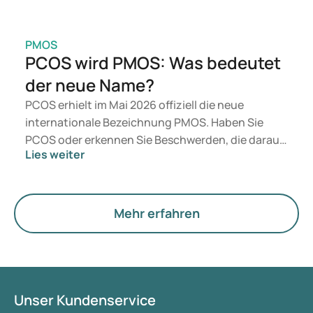
PMOS
PCOS wird PMOS: Was bedeutet
der neue Name?
PCOS erhielt im Mai 2026 offiziell die neue
internationale Bezeichnung PMOS. Haben Sie
PCOS oder erkennen Sie Beschwerden, die darauf
Lies weiter
hindeuten könnten? Medizinisch ändert sich
zunächst nichts. Der neue Begriff legt jedoch
mehr Gewicht auf Hormone, den Stoffwechsel und
die Funktion der Eierstöcke.
Mehr erfahren
Unser Kundenservice