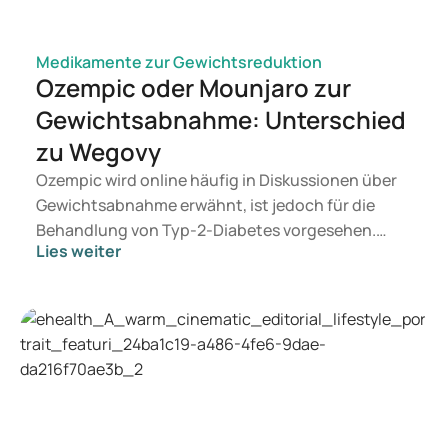
Medikamente zur Gewichtsreduktion
Ozempic oder Mounjaro zur
Gewichtsabnahme: Unterschied
zu Wegovy
Ozempic wird online häufig in Diskussionen über
Gewichtsabnahme erwähnt, ist jedoch für die
Behandlung von Typ-2-Diabetes vorgesehen.
Lies weiter
Wenn Sie eine Therapie zur Gewichtskontrolle
suchen, kommen eher Präparate wie Mounjaro
und Wegovy in Betracht. Welche Behandlung für
Sie geeignet ist, entscheidet ein Arzt auf
Grundlage Ihrer Gesundheit, Ihres BMI und Ihres
Medikamentenkonsums.