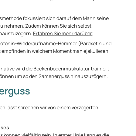
gsmethode fokussiert sich darauf dem Mann seine
zu nehmen. Zudem können Sie sich selbst
inauszuzögern.
Erfahren Sie mehr darüber
;
Serotonin-Wiederaufnahme-Hemmer (Paroxetin und
es empfinden in welchem Moment man ejakulieren
rnative wird die Beckenbodenmuskulatur trainiert
 können um so den Samenerguss hinauszuzögern.
nerguss
en lässt sprechen wir von einem verzögerten
sses
nnen vielfältig sein. In erster Linie kann es die