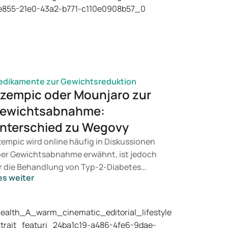
dikamente zur Gewichtsreduktion
zempic oder Mounjaro zur
ewichtsabnahme:
nterschied zu Wegovy
empic wird online häufig in Diskussionen
er Gewichtsabnahme erwähnt, ist jedoch
r die Behandlung von Typ-2-Diabetes
es weiter
rgesehen. Wenn Sie eine Therapie zur
wichtskontrolle suchen, kommen eher
äparate wie Mounjaro und Wegovy in
tracht. Welche Behandlung für Sie geeignet