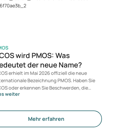
t, entscheidet ein Arzt auf Grundlage Ihrer
sundheit, Ihres BMI und Ihres
edikamentenkonsums.
MOS
COS wird PMOS: Was
edeutet der neue Name?
OS erhielt im Mai 2026 offiziell die neue
ternationale Bezeichnung PMOS. Haben Sie
OS oder erkennen Sie Beschwerden, die
es weiter
rauf hindeuten könnten? Medizinisch
dert sich zunächst nichts. Der neue Begriff
gt jedoch mehr Gewicht auf Hormone, den
offwechsel und die Funktion der Eierstöcke.
Mehr erfahren