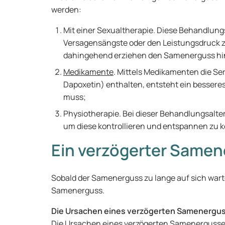
werden:
Mit einer Sexualtherapie. Diese Behandlun
Versagensängste oder den Leistungsdruck 
dahingehend erziehen den Samenerguss h
Medikamente
. Mittels Medikamenten die 
Dapoxetin) enthalten, entsteht ein besser
muss;
Physiotherapie. Bei dieser Behandlungsalte
um diese kontrollieren und entspannen zu
Ein verzögerter Same
Sobald der Samenerguss zu lange auf sich wart
Samenerguss.
Die Ursachen eines verzögerten Samenergu
Die Ursachen eines verzögerten Samenergusses kö