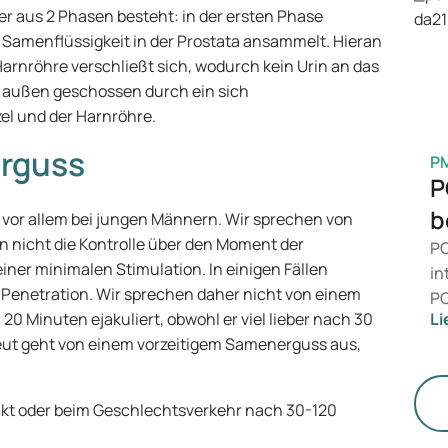
is
er aus 2 Phasen besteht: in der ersten Phase
Ge
ie Samenflüssigkeit in der Prostata ansammelt. Hieran
M
 Harnröhre verschließt sich, wodurch kein Urin an das
 außen geschossen durch ein sich
l und der Harnröhre.
erguss
P
P
b
, vor allem bei jungen Männern. Wir sprechen von
nicht die Kontrolle über den Moment der
PC
 einer minimalen Stimulation. In einigen Fällen
in
er Penetration. Wir sprechen daher nicht von einem
PC
 Minuten ejakuliert, obwohl er viel lieber nach 30
Li
da
eut geht von einem vorzeitigem Samenerguss aus,
än
le
St
takt oder beim Geschlechtsverkehr nach 30-120