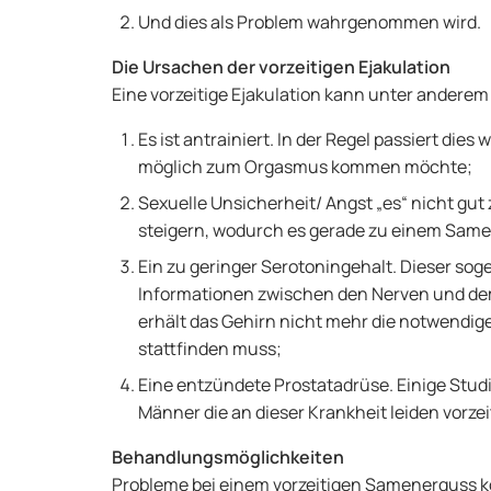
Und dies als Problem wahrgenommen wird.
Die Ursachen der vorzeitigen Ejakulation
Eine vorzeitige Ejakulation kann unter ander
Es ist antrainiert. In der Regel passiert di
möglich zum Orgasmus kommen möchte;
Sexuelle Unsicherheit/ Angst „es“ nicht gu
steigern, wodurch es gerade zu einem Sam
Ein zu geringer Serotoningehalt. Dieser sog
Informationen zwischen den Nerven und dem 
erhält das Gehirn nicht mehr die notwendig
stattfinden muss;
Eine entzündete Prostatadrüse. Einige Studi
Männer die an dieser Krankheit leiden vorzeit
Behandlungsmöglichkeiten
Probleme bei einem vorzeitigen Samenerguss 