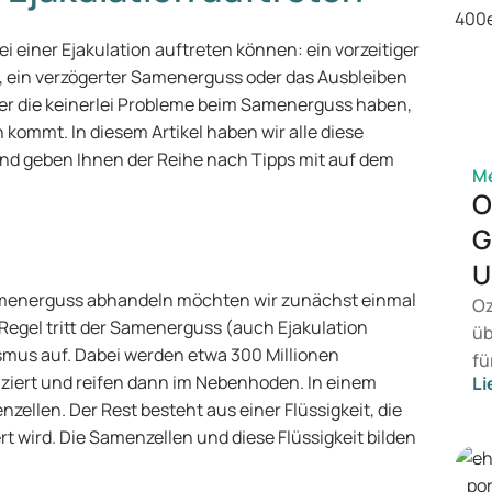
i einer Ejakulation auftreten können: ein vorzeitiger
 ein verzögerter Samenerguss oder das Ausbleiben
r die keinerlei Probleme beim Samenerguss haben,
kommt. In diesem Artikel haben wir alle diese
und geben Ihnen der Reihe nach Tipps mit auf dem
Me
O
G
U
amenerguss abhandeln möchten wir zunächst einmal
Oz
 Regel tritt der Samenerguss (auch Ejakulation
üb
us auf. Dabei werden etwa 300 Millionen
fü
ziert und reifen dann im Nebenhoden. In einem
Li
vo
llen. Der Rest besteht aus einer Flüssigkeit, die
Ge
t wird. Die Samenzellen und diese Flüssigkeit bilden
Pr
Be