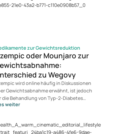
dikamente zur Gewichtsreduktion
zempic oder Mounjaro zur
ewichtsabnahme:
nterschied zu Wegovy
empic wird online häufig in Diskussionen
er Gewichtsabnahme erwähnt, ist jedoch
r die Behandlung von Typ-2-Diabetes
es weiter
rgesehen. Wenn Sie eine Therapie zur
wichtskontrolle suchen, kommen eher
äparate wie Mounjaro und Wegovy in
tracht. Welche Behandlung für Sie geeignet