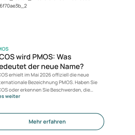
t, entscheidet ein Arzt auf Grundlage Ihrer
sundheit, Ihres BMI und Ihres
edikamentenkonsums.
MOS
COS wird PMOS: Was
edeutet der neue Name?
OS erhielt im Mai 2026 offiziell die neue
ternationale Bezeichnung PMOS. Haben Sie
OS oder erkennen Sie Beschwerden, die
es weiter
rauf hindeuten könnten? Medizinisch
dert sich zunächst nichts. Der neue Begriff
gt jedoch mehr Gewicht auf Hormone, den
offwechsel und die Funktion der Eierstöcke.
Mehr erfahren