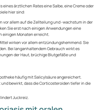
 eines ärztlichen Rates eine Salbe, eine Creme oder
iele hier sind:
n vor allem auf die Zellteilung und -wachstum in der
ken Sie erst nach einigen Anwendungen eine
h einigen Monaten erreicht.
Mittel wirken vor allem entzündungshemmend. Sie
den. Bei langanhaltendem Gebrauch wirkt es
nungen der Haut, brüchige Blutgefäße und
potheke häufig mit Salicylsäure angereichert.
und bewirkt, dass die Corticosteroiden tiefer in die
indert Juckreiz.
riasis mit oralen