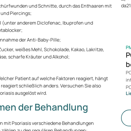
is
hürfwunden und Schnitte, durch das Enthaaren mit
Ge
 und Piercings;
M
 (unter anderem Diclofenac, Ibuprofen und
etablocker;
nnahme der Anti-Baby-Pille;
P
ucker, weißes Mehl, Schokolade, Kakao, Lakritze,
P
äse, scharfe Kräuter und Alkohol;
b
PC
elcher Patient auf welche Faktoren reagiert, hängt
in
r reagiert schließlich anders. Versuchen Sie also
PC
riasis ausgelöst wird.
Li
da
än
rmen der Behandlung
le
St
 mit Psoriasis verschiedene Behandlungen
 zählen zu den regulären Behandlungen: