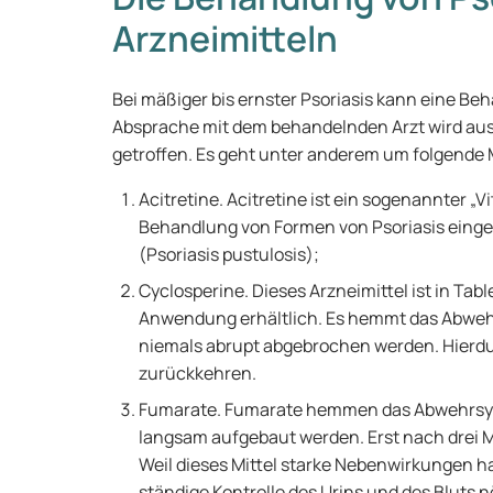
Arzneimitteln
Bei mäßiger bis ernster Psoriasis kann eine Beh
Absprache mit dem behandelnden Arzt wird aus
getroffen. Es geht unter anderem um folgende
Acitretine. Acitretine ist ein sogenannter „Vi
Behandlung von Formen von Psoriasis einges
(Psoriasis pustulosis);
Cyclosperine. Dieses Arzneimittel ist in Tabl
Anwendung erhältlich. Es hemmt das Abwehr
niemals abrupt abgebrochen werden. Hierdu
zurückkehren.
Fumarate. Fumarate hemmen das Abwehrsys
langsam aufgebaut werden. Erst nach drei M
Weil dieses Mittel starke Nebenwirkungen h
ständige Kontrolle des Urins und des Bluts n