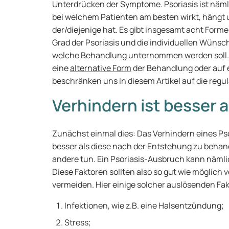
Unterdrücken der Symptome. Psoriasis ist näm
bei welchem Patienten am besten wirkt, hängt u
der/diejenige hat. Es gibt insgesamt acht Form
Grad der Psoriasis und die individuellen Wünsc
welche Behandlung unternommen werden soll. S
eine
alternative Form
der Behandlung oder auf e
beschränken uns in diesem Artikel auf die regu
Verhindern ist besser 
Zunächst einmal dies: Das Verhindern eines Ps
besser als diese nach der Entstehung zu behan
andere tun. Ein Psoriasis-Ausbruch kann näml
Diese Faktoren sollten also so gut wie möglic
vermeiden. Hier einige solcher auslösenden Fa
Infektionen, wie z.B. eine Halsentzündung;
Stress;