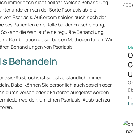
lich immer noch nicht heilbar. Welche Behandlung
nter anderem von der Sorte Psoriasis ab, die
en von Psoriasis. Außerdem spielen auch noch der
he des Patienten eine Rolle bei der Entscheidung,
o kann die Wahl auf eine reguläre Behandlung,
ine Kombination dieser beiden Methoden fallen. Wir
lären Behandlungen von Psoriasis.
Me
O
als Behandeln
G
U
oriasis-Ausbruchs ist selbstverständlich immer
Oz
deln. Dabei können Sie persönlich auch das ein oder
üb
ich durch verschiedene Faktoren ausgelöst werden.
fü
h vermieden werden, um einen Psoriasis-Ausbruch zu
Li
vo
ktoren:
Ge
Pr
Be