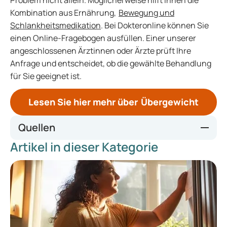
Problem nicht allein. Möglicherweise hilft Ihnen die
Kombination aus Ernährung,
Bewegung und
Schlankheitsmedikation
. Bei Dokteronline können Sie
einen Online-Fragebogen ausfüllen. Einer unserer
angeschlossenen Ärztinnen oder Ärzte prüft Ihre
Anfrage und entscheidet, ob die gewählte Behandlung
für Sie geeignet ist.
Lesen Sie hier mehr über Übergewicht
Quellen
Artikel in dieser Kategorie
https://www.healthline.com/health/obesity/managing-
obesity-health-risks
https://www.niddk.nih.gov/health-information/weight-
management/adult-overweight-obesity/health-risks
https://www.medicalnewstoday.com/articles/exercise-for-
obese-people
https://www.healthdirect.gov.au/body-mass-index-bmi-