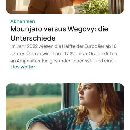
and-waist-circumference
Abnehmen
Mounjaro versus Wegovy: die
Unterschiede
Im Jahr 2022 wiesen die Hälfte der Europäer ab 16
Jahren Übergewicht auf. 17 % dieser Gruppe litten
an Adipositas. Ein gesunder Lebensstil und eine
Lies weiter
ausgewogene Ernährung bilden die Basis für ein
normales Körpergewicht, doch wenn dies nicht
ausreichend Wirkung zeigt, kann eine
medikamentöse Therapie eine Option darstellen.
Während Mounjaro ursprünglich zur Behandlung
von Typ-2-Diabetes entwickelt wurde, ist Wegovy
für die Gewichtsreduktion und Gewichtserhaltung
vorgesehen. Mounjaro kann jedoch ebenfalls beim
Abnehmen und Halten des Gewichts Vorteile