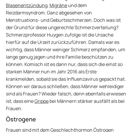
Blasenentzündung
,
Migräne
und dem
Reizdarmsyndrom. Ganz abgesehen von
Menstruations- und Geburtsschmerzen. Doch was ist
der Grund für diese ungerechte Schmerzverteilung?
Schmerzprofessor Huygen zufolge ist die Ursache
hierfür auf die Urzeit zurückzuführen. Damals war es
wichtig, dass Männer weniger Schmerz empfanden, um
lange genug jagen und ihre Familie beschützen zu
können. Komisch ist es dann nur, dass sich die einst so
starken Männer nun im Jahr 2016 als Erste
krankmelden, sobald sie das Influenzavirus gepackt hat.
Können wir daraus schließen, dass Männer wehleidiger
sind als Frauen? Wieder falsch, denn ebenfalls erwiesen
ist, dass eine
Grippe
bei Männern stärker ausfällt als bei
Frauen.
Östrogene
Frauen sind mit dem Geschlechthormon Östrogen