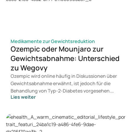
Medikamente zur Gewichtsreduktion
Ozempic oder Mounjaro zur
Gewichtsabnahme: Unterschied
zu Wegovy
Ozempic wird online häufig in Diskussionen über
Gewichtsabnahme erwähnt, ist jedoch für die
Behandlung von Typ-2-Diabetes vorgesehen.
Lies weiter
Wenn Sie eine Therapie zur Gewichtskontrolle
suchen, kommen eher Präparate wie Mounjaro
und Wegovy in Betracht. Welche Behandlung für
Sie geeignet ist, entscheidet ein Arzt auf
Grundlage Ihrer Gesundheit, Ihres BMI und Ihres