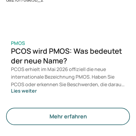
Medikamentenkonsums.
PMOS
PCOS wird PMOS: Was bedeutet
der neue Name?
PCOS erhielt im Mai 2026 offiziell die neue
internationale Bezeichnung PMOS. Haben Sie
PCOS oder erkennen Sie Beschwerden, die darauf
Lies weiter
hindeuten könnten? Medizinisch ändert sich
zunächst nichts. Der neue Begriff legt jedoch
mehr Gewicht auf Hormone, den Stoffwechsel und
die Funktion der Eierstöcke.
Mehr erfahren