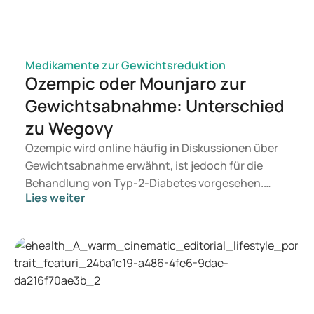
Medikamente zur Gewichtsreduktion
Ozempic oder Mounjaro zur
Gewichtsabnahme: Unterschied
zu Wegovy
Ozempic wird online häufig in Diskussionen über
Gewichtsabnahme erwähnt, ist jedoch für die
Behandlung von Typ-2-Diabetes vorgesehen.
Lies weiter
Wenn Sie eine Therapie zur Gewichtskontrolle
suchen, kommen eher Präparate wie Mounjaro
und Wegovy in Betracht. Welche Behandlung für
Sie geeignet ist, entscheidet ein Arzt auf
Grundlage Ihrer Gesundheit, Ihres BMI und Ihres
Medikamentenkonsums.