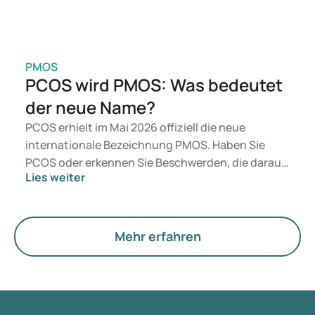
PMOS
PCOS wird PMOS: Was bedeutet
der neue Name?
PCOS erhielt im Mai 2026 offiziell die neue
internationale Bezeichnung PMOS. Haben Sie
PCOS oder erkennen Sie Beschwerden, die darauf
Lies weiter
hindeuten könnten? Medizinisch ändert sich
zunächst nichts. Der neue Begriff legt jedoch
mehr Gewicht auf Hormone, den Stoffwechsel und
die Funktion der Eierstöcke.
Mehr erfahren